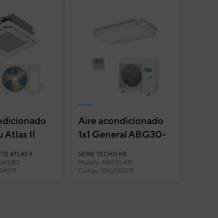
ndicionado
Aire acondicionado
u Atlas II
1x1 General ABG30-
sette
KR split techo
TE ATLAS II
SERIE TECHO KR
 AUD36K-...
Inverter
36KDBS
Modelo: ABG30-KR
A04575
Código: 3NGG83215