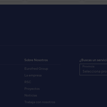
dB (A)
57
mm
820 / 940 / 370
Kg
65
kW
10.5
Sobre Nosotros
¿Buscas un servic
Provincia
Eurofred Group
Selecciona pro
La empresa
RSC
Proyectos
Noticias
Trabaja con nosotros