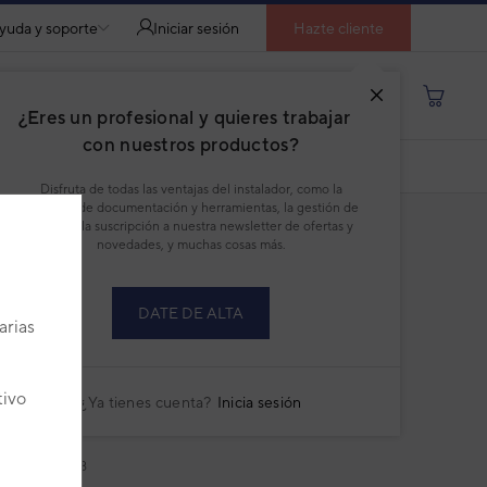
yuda y soporte
Iniciar sesión
Hazte cliente
Buscar por producto, modelo...
¿Eres un profesional y quieres trabajar
con nuestros productos?
COMPARAR
DESCARGAR PDF
Disfruta de todas las ventajas del instalador, como la
descarga de documentación y herramientas, la gestión de
pedidos, la suscripción a nuestra newsletter de ofertas y
novedades, y muchas cosas más.
DATE DE ALTA
arias
acondicionado 1x1 Daitsu Atlas II split
o-techo Inverter ABD36KDBS
tivo
¿Ya tienes cuenta?
Inicia sesión
ELO-TECHO ATLAS II
:
3NDA04630
432884627578