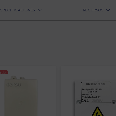
ESPECIFICACIONES
RECURSOS
t suelo-techo Inverter ABD36KDBS
e acondicionado 1x1 Daitsu Atlas
split suelo-techo Inverter
uido
D36KDBS
o-Techo Atlas II
3NDA04630
igo:
ABD36KDBS
elo:
8432884627578
:
DB-36KDBS_DOX-36KDBS
fabricante: