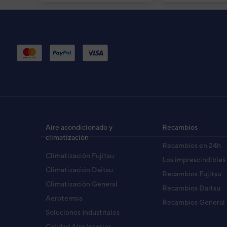
Ud. Ext. Presión sonora
Ud. Ext. Dimensiones Alto / Ancho / Fondo
Ud. Ext. Peso neto
Potencia frigorífica nominal
Aire acondicionado y
Recambios
climatización
Recambios en 24h
Climatización Fujitsu
Los imprescindibles
Climatización Daitsu
Recambios Fujitsu
Climatización General
Recambios Daitsu
Aerotermia
Recambios General
Soluciones Industriales
Calidad Aire Interior