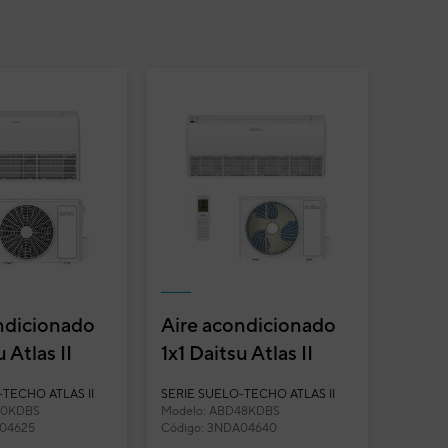
ndicionado
Aire acondicionado
u Atlas II
1x1 Daitsu Atlas II
elo-techo
split suelo-techo
-TECHO ATLAS II
SERIE SUELO-TECHO ATLAS II
 ABD3...
Inverter ABD4...
30KDBS
Modelo: ABD48KDBS
A04625
Código: 3NDA04640