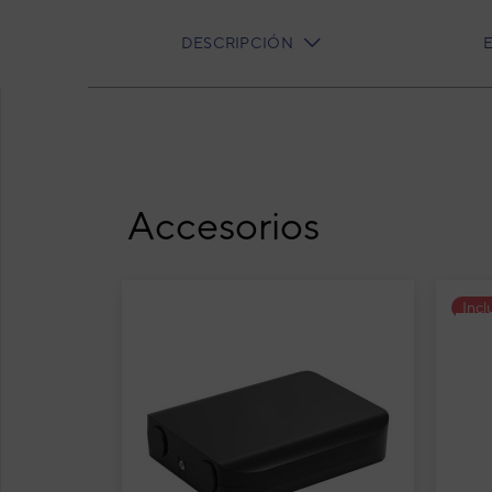
DESCRIPCIÓN
CURRENT
TAB:
Aire acondicionado 1x1 Daitsu Atlas II spli
Accesorios
Air
II 
Incl
AB
Suel
Cód
Mod
EAN
Ref. 