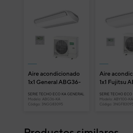
Aire acondicionado
Aire acondi
1x1 General ABG36-
1x1 Fujitsu 
KA split techo
KA split tec
SERIE TECHO ECO KA GENERAL
SERIE TECHO ECO 
Inverter
Modelo: ABG36-KA
Modelo: ABY100-KA
Código: 3NGG83095
Código: 3NGF8309
Aire acondicionado 1x1 Daitsu Atlas II spli
Suelo techo
Productos similares
Potencia frigorífica