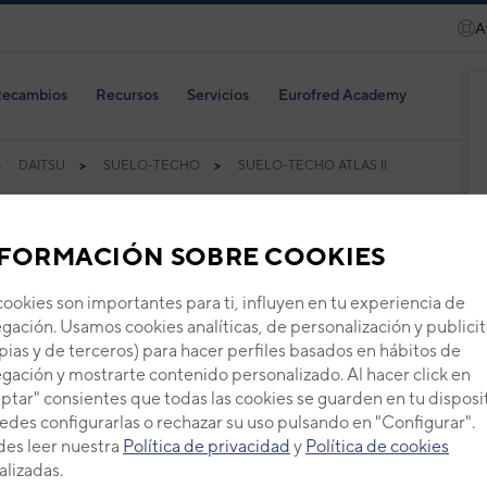
A
ecambios
Recursos
Servicios
Eurofred Academy
DAITSU
SUELO-TECHO
SUELO-TECHO ATLAS II
FORMACIÓN SOBRE COOKIES
cookies son importantes para ti, influyen en tu experiencia de
gación. Usamos cookies analíticas, de personalización y publicit
Aire 
pias y de terceros) para hacer perfiles basados en hábitos de
suel
gación y mostrarte contenido personalizado. Al hacer click en
ptar" consientes que todas las cookies se guarden en tu disposi
Serie
SU
edes configurarlas o rechazar su uso pulsando en "Configurar".
Código
es leer nuestra
Política de privacidad
y
Política de cookies
EAN: 8
alizadas.