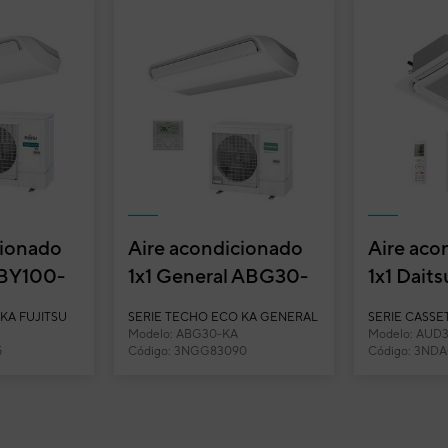
cionado
Aire acondicionado
Aire aco
ABY100-
1x1 General ABG30-
1x1 Daits
ho
KA split techo
split cas
KA FUJITSU
SERIE TECHO ECO KA GENERAL
SERIE CASSET
Inverter
Inverter
Modelo: ABG30-KA
Modelo: AUD
5
Código: 3NGG83090
Código: 3ND
t suelo-techo Inverter ABD36KDBS
kW
10,5 (3,2 - 11)