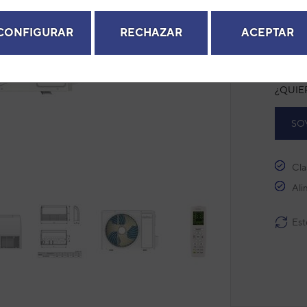
Modelo
next
Ref. fab
CONFIGURAR
RECHAZAR
ACEPTAR
+ Ver de
¿QUIE
SO
Cla
Ali
Est