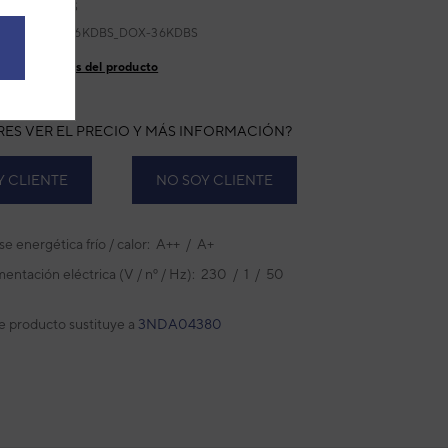
:
ABD36KDBS
ricante:
DB-36KDBS_DOX-36KDBS
talles técnicos del producto
RES VER EL PRECIO Y MÁS INFORMACIÓN?
Y CLIENTE
NO SOY CLIENTE
se energética frío / calor: A++ / A+
mentación eléctrica (V / nº / Hz): 230 / 1 / 50
e producto sustituye a
3NDA04380