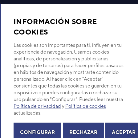
EAN
Ref. 
ACE
Sobre Nosotros
INFORMACIÓN SOBRE
COOKIES
El sistema de bomba de calor multitarea SPACE II
energé
Descubre Eurofred
AWD de Daitsu es un sistema tipo Split de alta
y un 
Las cookies son importantes para ti, influyen en tu
eficiencia gracias a su funcionamiento con gas R32 de
SILE
Dónde Estamos
experiencia de navegación. Usamos cookies
bajo PCA.
Dispo
analíticas, de personalización y publicitarias
Además, permite adaptarse al máximo a las necesidades
bande
(propias y de terceros) para hacer perfiles basados
de la vivienda ya que puede conectarse a radiadores de
dinámi
¿Buscas un servicio técnico?
en hábitos de navegación y mostrarte contenido
baja temperatura, toalleros, suelo radiante,
Provincia
acumuladores para ACS así como a aire acondicionado
personalizado. Al hacer click en "Aceptar"
Este
Selecciona provincia
mediante fancoils o suelo y paneles refrescantes.
conex
consientes que todas las cookies se guarden en tu
posib
dispositivo o puedes configurarlas o rechazar su
El gas R32 permite un alto rendimiento y bajas
de ser
emisiones. Asimismo garantiza un máximo ahorro
uso pulsando en "Configurar". Puedes leer nuestra
Política de privacidad
y
Política de cookies
Funcionalidades y características
actualizadas.
Copyright© 2026 Eurofred S.A
Aviso legal
Política de Privacidad
Política de Cookies
Mapa Web
CONFIGURAR
RECHAZAR
ACEPTAR