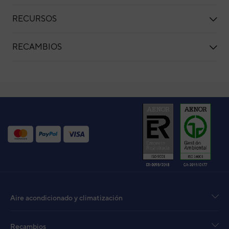
RECURSOS
RECAMBIOS
Bomba de calor split multitarea R32 Daitsu 
Bom
Dai
Split
Aire acondicionado y climatización
Cód
Mod
Recambios