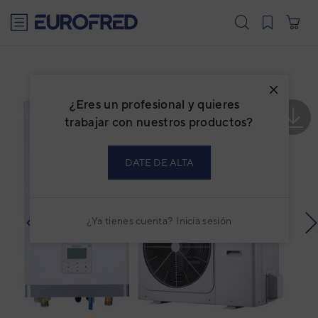
text.skipToContent
text.skipToNavigation
¿Eres un profesional y quieres
trabajar con nuestros productos?
DATE DE ALTA
¿Ya tienes cuenta?
Inicia sesión
prev