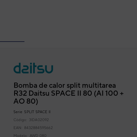
Bomba de calor split multitarea
R32 Daitsu SPACE II 80 (AI 100 +
AO 80)
Serie
SPLIT SPACE II
Código:
3IDA02092
EAN: 8432884595662
Modelo:
AWD 080