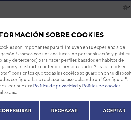
A
ecambios
Recursos
Servicios
Eurofred Academy
FORMACIÓN SOBRE COOKIES
DAITSU
SPLIT PARED
3NDA1031
cookies son importantes para ti, influyen en tu experiencia de
gación. Usamos cookies analíticas, de personalización y publicit
7AA (ASD7A)
pias y de terceros) para hacer perfiles basados en hábitos de
gación y mostrarte contenido personalizado. Al hacer click en
ptar" consientes que todas las cookies se guarden en tu disposi
RN2
edes configurarlas o rechazar su uso pulsando en "Configurar".
es leer nuestra
Política de privacidad
y
Política de cookies
alizadas.
RECAMBIOS
CONFIGURAR
RECHAZAR
ACEPTAR