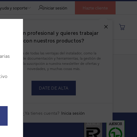
yuda y soporte
Iniciar sesión
Hazte cliente
Buscar por producto, modelo...
¿Eres un profesional y quieres trabajar
con nuestros productos?
DESCARGAR PDF
Disfruta de todas las ventajas del instalador, como la
arias
descarga de documentación y herramientas, la gestión de
pedidos, la suscripción a nuestra newsletter de ofertas y
novedades, y muchas cosas más.
tivo
DATE DE ALTA
¿Ya tienes cuenta?
Inicia sesión