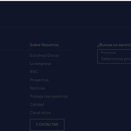
IDAD INTERIOR DS-7AA
SD7A)
3NDA1031
igo:
Sobre Nosotros
¿Buscas un servic
8432596011269
:
Provincia
Eurofred Group
DISG07CRN2
fabricante:
Selecciona pro
La empresa
RSC
Proyectos
Noticias
Trabaja con nosotros
Calidad
Canal ético
CONTACTAR