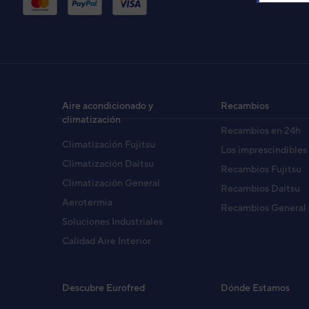
UN
(A
Cód
Aire acondicionado y
Recambios
EAN
climatización
Recambios en 24h
Ref. 
Climatización Fujitsu
Los imprescindibles
Climatización Daitsu
Recambios Fujitsu
Climatización General
Recambios Daitsu
Aerotermia
Recambios General
Soluciones Industriales
Calidad Aire Interior
Descubre Eurofred
Dónde Estamos