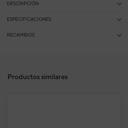
DESCRIPCIÓN
ESPECIFICACIONES
RECAMBIOS
Unidad interior aire acondicionado 1x1 Dai
Productos similares
COMPATIBLE WIFI
Uni
1x1
18