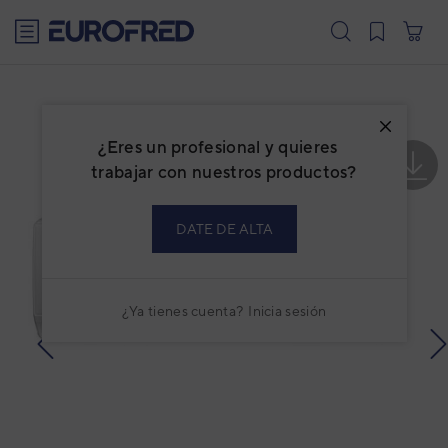
text.skipToContent
text.skipToNavigation
¿Eres un profesional y quieres
trabajar con nuestros productos?
DATE DE ALTA
¿Ya tienes cuenta?
Inicia sesión
prev