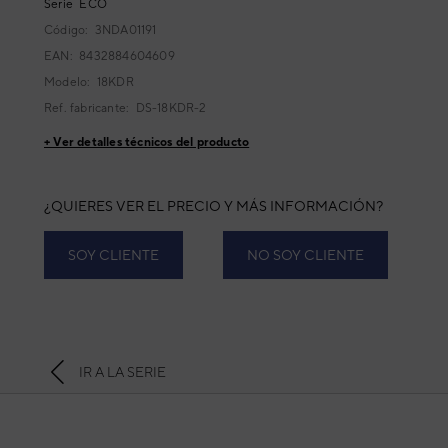
Serie
ECO
Código:
3NDA01191
EAN: 8432884604609
Modelo:
18KDR
Ref. fabricante:
DS-18KDR-2
+ Ver detalles técnicos del producto
¿QUIERES VER EL PRECIO Y MÁS INFORMACIÓN?
SOY CLIENTE
NO SOY CLIENTE
IR A LA SERIE