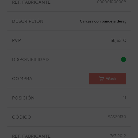
REF. FABRICANTE
000001000009
DESCRIPCIÓN
Carcasa con bandeja desagüe
PVP
55,63 €
DISPONIBILIDAD
COMPRA
Añadir
POSICIÓN
11
CÓDIGO
9ASS0130
REF. FABRICANTE
76712012