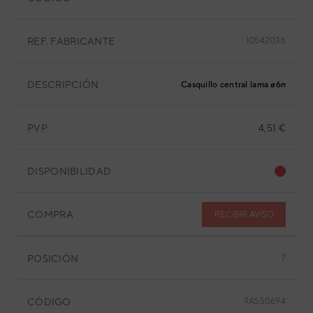
REF. FABRICANTE
10542036
DESCRIPCIÓN
Casquillo central lama ø6mm
PVP
4,51 €
DISPONIBILIDAD
COMPRA
RECIBIR AVISO
POSICIÓN
7
CÓDIGO
9ASS0694