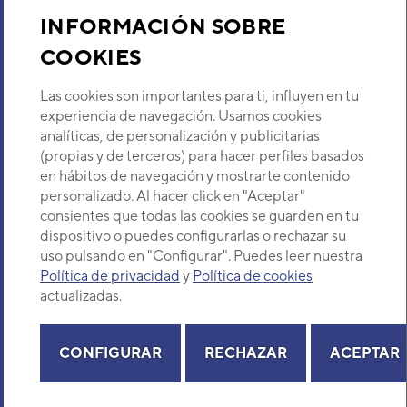
Sobre Nosotros
INFORMACIÓN SOBRE
COOKIES
Descubre Eurofred
Las cookies son importantes para ti, influyen en tu
Dónde Estamos
experiencia de navegación. Usamos cookies
analíticas, de personalización y publicitarias
(propias y de terceros) para hacer perfiles basados
¿Buscas un servicio técnico?
en hábitos de navegación y mostrarte contenido
Provincia
personalizado. Al hacer click en "Aceptar"
Selecciona provincia
consientes que todas las cookies se guarden en tu
dispositivo o puedes configurarlas o rechazar su
uso pulsando en "Configurar". Puedes leer nuestra
Política de privacidad
y
Política de cookies
actualizadas.
Copyright© 2026 Eurofred S.A
Aviso legal
Política de Privacidad
Política de Cookies
Mapa Web
CONFIGURAR
RECHAZAR
ACEPTAR