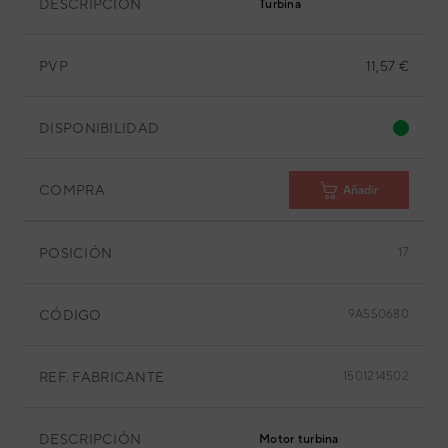
DESCRIPCIÓN
Turbina
PVP
11,57 €
DISPONIBILIDAD
COMPRA
Añadir
POSICIÓN
17
CÓDIGO
9ASS0680
REF. FABRICANTE
1501214502
DESCRIPCIÓN
Motor turbina