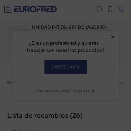
text.skipToContent
text.skipToNavigation
UNIDAD INT.DS-21KIDC (ASD21KI-
DC)COMP W
¿Eres un profesional y quieres
Familia: ADDASPBI
Marca:
DAITSU
trabajar con nuestros productos?
Código: 3NDA8516
Ref. fabricante: DS-21KIDC(W)
DATE DE ALTA
RECAMBIOS
¿Ya tienes cuenta?
Inicia sesión
Lista de recambios (26)
POSICIÓN
1