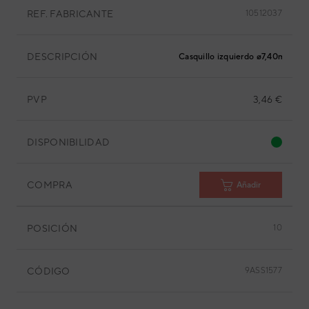
REF. FABRICANTE
10512037
DESCRIPCIÓN
Casquillo izquierdo ø7,40mm
PVP
3,46 €
DISPONIBILIDAD
COMPRA
Añadir
POSICIÓN
10
CÓDIGO
9ASS1577