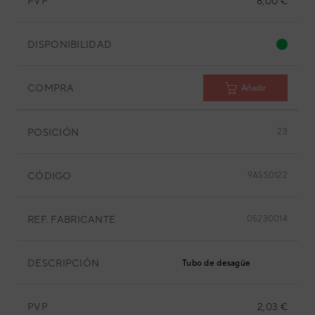
PVP
8,00 €
DISPONIBILIDAD
COMPRA
Añadir
POSICIÓN
23
CÓDIGO
9ASS0122
REF. FABRICANTE
05230014
DESCRIPCIÓN
Tubo de desagüe
PVP
2,03 €