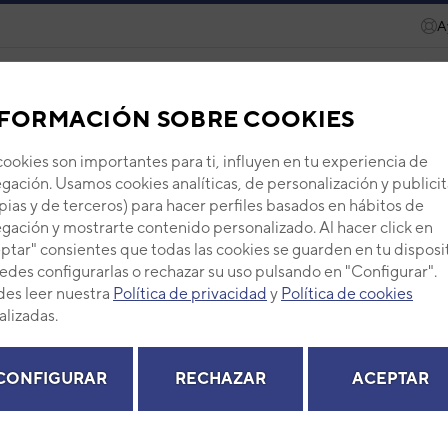
A
ecambios
Recursos
Servicios
Eurofred Academy
FORMACIÓN SOBRE COOKIES
FUJI ELECTRIC
SPLIT PARED
3NFE1147_10
cookies son importantes para ti, influyen en tu experiencia de
gación. Usamos cookies analíticas, de personalización y publicit
24FB (ASF24F)
pias y de terceros) para hacer perfiles basados en hábitos de
gación y mostrarte contenido personalizado. Al hacer click en
ptar" consientes que todas las cookies se guarden en tu disposi
C
edes configurarlas o rechazar su uso pulsando en "Configurar".
es leer nuestra
Política de privacidad
y
Política de cookies
alizadas.
RECAMBIOS
CONFIGURAR
RECHAZAR
ACEPTAR