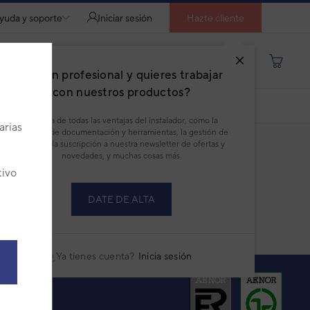
yuda y soporte
Iniciar sesión
Hazte cliente
Buscar por producto, modelo...
¿Eres un profesional y quieres trabajar
con nuestros productos?
DESCARGAR PDF
Disfruta de todas las ventajas del instalador, como la
arias
descarga de documentación y herramientas, la gestión de
pedidos, la suscripción a nuestra newsletter de ofertas y
novedades, y muchas cosas más.
tivo
DATE DE ALTA
¿Ya tienes cuenta?
Inicia sesión