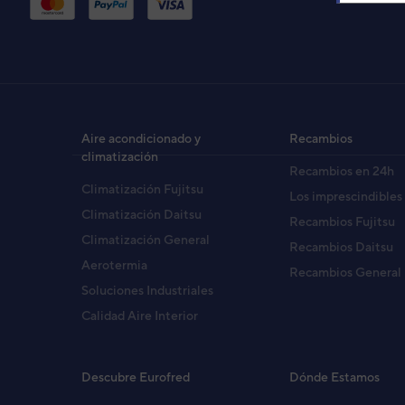
UN
(AS
Cód
Aire acondicionado y
Recambios
EAN
climatización
Recambios en 24h
Ref. 
Climatización Fujitsu
Los imprescindibles
Climatización Daitsu
Recambios Fujitsu
Climatización General
Recambios Daitsu
Aerotermia
Recambios General
Soluciones Industriales
Calidad Aire Interior
Descubre Eurofred
Dónde Estamos