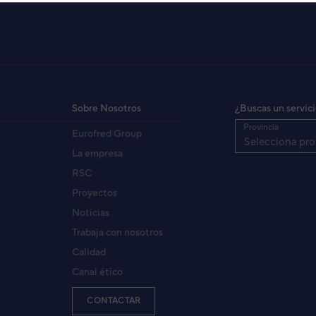
IDAD EXTERIOR RO-24FB
F24F)
3NFE1147_10
igo:
Sobre Nosotros
¿Buscas un servic
8435162701717
:
Provincia
Eurofred Group
RO24FC
fabricante:
Selecciona pro
La empresa
RSC
Proyectos
Noticias
Trabaja con nosotros
Calidad
Canal ético
CONTACTAR