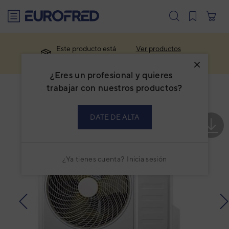
text.skipToContent
text.skipToNavigation
Este producto está
Ver productos
descatalogado.
similares
¿Eres un profesional y quieres
trabajar con nuestros productos?
DATE DE ALTA
¿Ya tienes cuenta?
Inicia sesión
prev