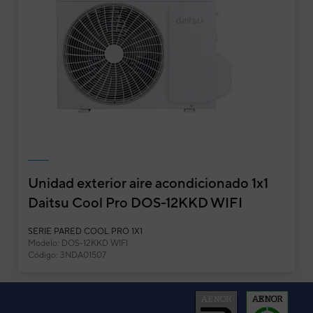
Unidad exterior aire acondicionado 1x1
Daitsu Cool Pro DOS-12KKD WIFI
Unidad exterior aire acondicionado 1x1 Dai
COMPATIBLE WIFI
SERIE PARED COOL PRO 1X1
Modelo: DOS-12KKD WIFI
Código: 3NDA01507
Split Pared
Potencia frigorífica
Potencia calorífica
Consumo eléctrico frío / calor