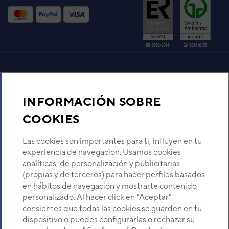
SEER / SCOP
Clase energética frío / calor
Alimentación eléctrica
V 
Intensidad absorbida frío / calor
Rango de funcionamiento frío / calor
Diámetro tubería - Líquido / Gas
Distancia precarga
Aire acondicionado y climatización
Ud. Int. Presión sonora A / M / B / SB
INFORMACIÓN SOBRE
Ud. Int. Dimensiones Alto / Ancho / Fondo
Recambios
Ud. Int. Peso neto
COOKIES
Ud. Ext. Refrigerante
Ud. Ext. Carga refrigerante
Kg 
Sobre Nosotros
Las cookies son importantes para ti, influyen en tu
Ud. Ext. Caudal de aire máx.
experiencia de navegación. Usamos cookies
Distancia máxima permitida total / vertical
analíticas, de personalización y publicitarias
Descubre Eurofred
Ud. Ext. Dimensiones Alto / Ancho / Fondo
(propias y de terceros) para hacer perfiles basados
Ud. Ext. Peso neto
en hábitos de navegación y mostrarte contenido
Potencia frigorífica nominal
Dónde Estamos
personalizado. Al hacer click en "Aceptar"
consientes que todas las cookies se guarden en tu
dispositivo o puedes configurarlas o rechazar su
¿Buscas un servicio técnico?