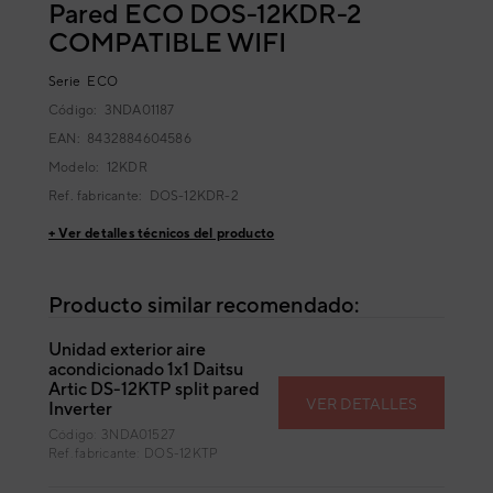
Pared ECO DOS-12KDR-2
COMPATIBLE WIFI
Serie
ECO
Código:
3NDA01187
EAN: 8432884604586
Modelo:
12KDR
Ref. fabricante:
DOS-12KDR-2
+ Ver detalles técnicos del producto
Producto similar recomendado:
Unidad exterior aire
acondicionado 1x1 Daitsu
Artic DS-12KTP split pared
VER DETALLES
Inverter
Código: 3NDA01527
Ref. fabricante: DOS-12KTP