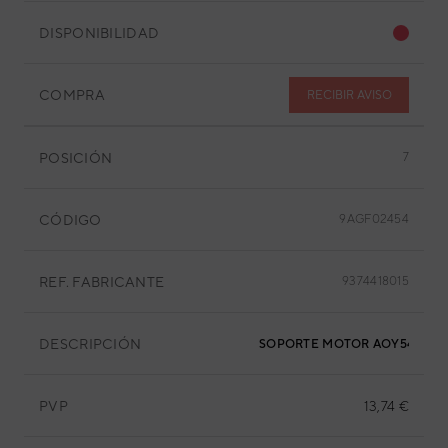
DISPONIBILIDAD
COMPRA
RECIBIR AVISO
POSICIÓN
7
CÓDIGO
9AGF02454
REF. FABRICANTE
9374418015
DESCRIPCIÓN
SOPORTE MOTOR AOY54UMA
PVP
13,74 €