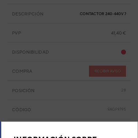
DESCRIPCIÓN
CONTACTOR 240-440V 7.5-11K
PVP
41,40 €
DISPONIBILIDAD
COMPRA
RECIBIR AVISO
POSICIÓN
28
CÓDIGO
9AGF9795
REF. FABRICANTE
9363276039