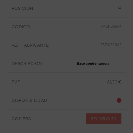
POSICIÓN
14
CÓDIGO
9AGF02644
REF. FABRICANTE
9374166022
DESCRIPCIÓN
Base condensadora
PVP
61,30 €
DISPONIBILIDAD
COMPRA
RECIBIR AVISO