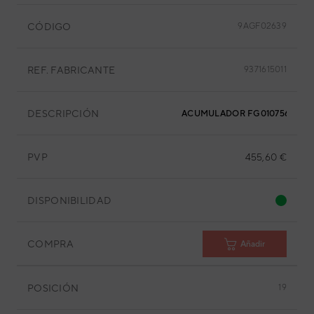
CÓDIGO
9AGF02639
REF. FABRICANTE
9371615011
DESCRIPCIÓN
ACUMULADOR FG010756AC
PVP
455,60 €
DISPONIBILIDAD
COMPRA
Añadir
POSICIÓN
19