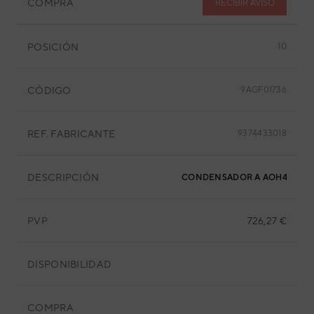
COMPRA
RECIBIR AVISO
POSICIÓN
10
CÓDIGO
9AGF01736
REF. FABRICANTE
9374433018
DESCRIPCIÓN
CONDENSADOR A AOH45LJBY
PVP
726,27 €
DISPONIBILIDAD
COMPRA