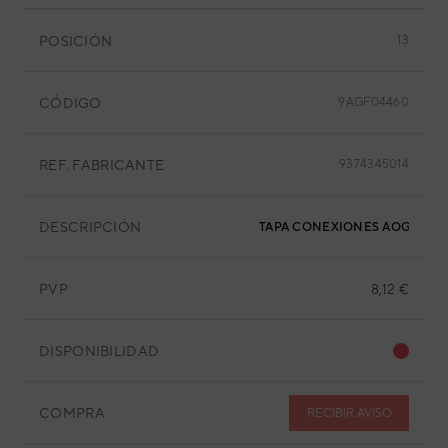
POSICIÓN
13
CÓDIGO
9AGF04460
REF. FABRICANTE
9374345014
DESCRIPCIÓN
TAPA CONEXIONES AOG45FM
PVP
8,12 €
DISPONIBILIDAD
COMPRA
RECIBIR AVISO