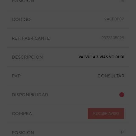
POSICIÓN
16
CÓDIGO
9AGF01102
REF. FABRICANTE
9372205099
DESCRIPCIÓN
VALVULA 3 VIAS VC.01101
PVP
CONSULTAR
DISPONIBILIDAD
COMPRA
RECIBIR AVISO
POSICIÓN
17