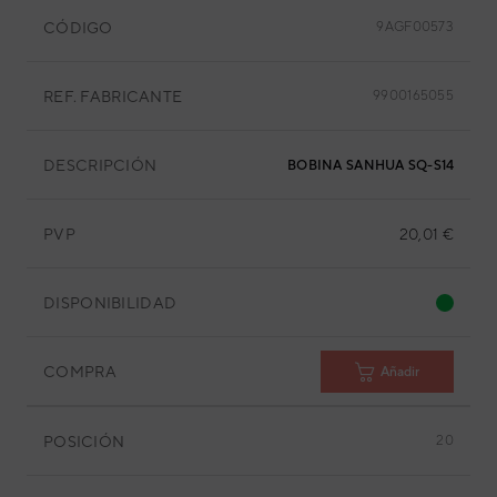
CÓDIGO
9AGF00573
REF. FABRICANTE
9900165055
DESCRIPCIÓN
BOBINA SANHUA SQ-S14 6-8W
PVP
20,01 €
DISPONIBILIDAD
COMPRA
Añadir
POSICIÓN
20