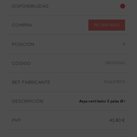
DISPONIBILIDAD
COMPRA
RECIBIR AVISO
POSICIÓN
8
CÓDIGO
9AGF0060
REF. FABRICANTE
9366378013
DESCRIPCIÓN
Aspa ventilador 3 palas Ø 450m
PVP
43,80 €