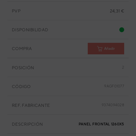
PVP
24,31 €
DISPONIBILIDAD
COMPRA
Añadir
POSICIÓN
2
CÓDIGO
9AGF01077
REF. FABRICANTE
9374094028
DESCRIPCIÓN
PANEL FRONTAL 1260X590 M