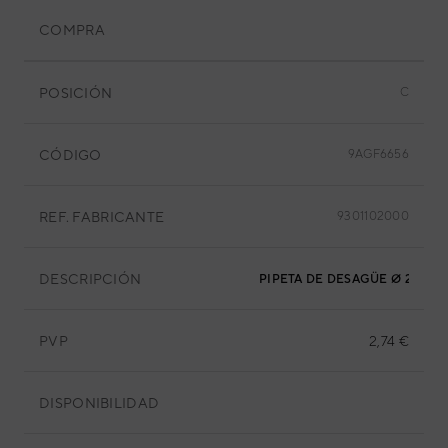
COMPRA
POSICIÓN
C
CÓDIGO
9AGF6656
REF. FABRICANTE
9301102000
DESCRIPCIÓN
PIPETA DE DESAGÜE Ø 21,55
PVP
2,74 €
DISPONIBILIDAD