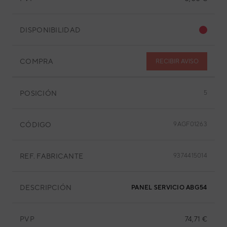
DISPONIBILIDAD
COMPRA
RECIBIR AVISO
POSICIÓN
5
CÓDIGO
9AGF01263
REF. FABRICANTE
9374415014
DESCRIPCIÓN
PANEL SERVICIO ABG54UT
PVP
74,71 €