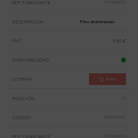
REF. FABRICANTE
9372524015
DESCRIPCIÓN
Filtro deshidratador
PVP
9,50 €
DISPONIBILIDAD
COMPRA
Añadir
POSICIÓN
26
CÓDIGO
9AGF00953
REF. FABRICANTE
9710658174