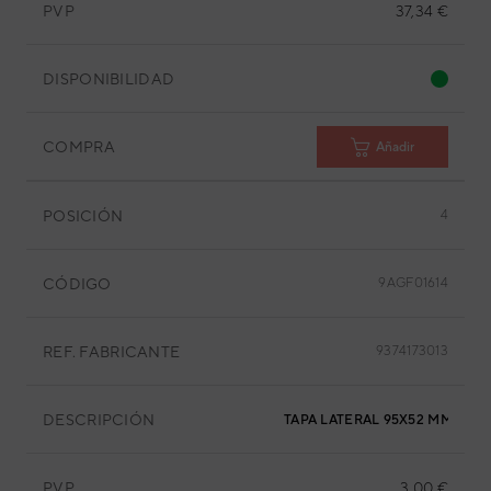
PVP
37,34 €
DISPONIBILIDAD
COMPRA
Añadir
POSICIÓN
4
CÓDIGO
9AGF01614
REF. FABRICANTE
9374173013
DESCRIPCIÓN
TAPA LATERAL 95X52 MM
PVP
3,00 €