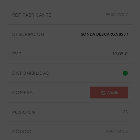
REF. FABRICANTE
9900277017
DESCRIPCIÓN
SONDA DESCARGA 855 MM
PVP
19,05 €
DISPONIBILIDAD
COMPRA
Añadir
POSICIÓN
23
CÓDIGO
9AGF02702