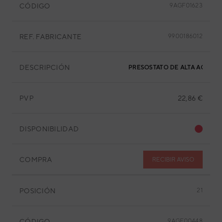
CÓDIGO
9AGF01623
REF. FABRICANTE
9900186012
DESCRIPCIÓN
PRESOSTATO DE ALTA ACB-4TB
PVP
22,86 €
DISPONIBILIDAD
COMPRA
RECIBIR AVISO
POSICIÓN
21
CÓDIGO
9AGF00448