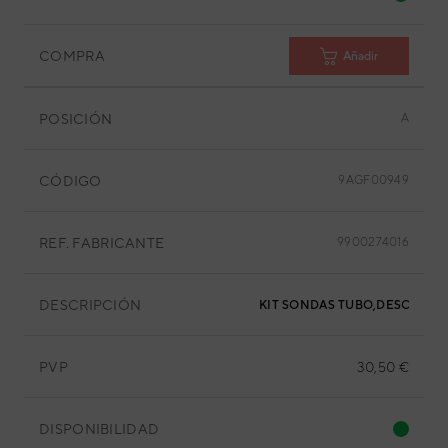
COMPRA
Añadir
POSICIÓN
A
CÓDIGO
9AGF00949
REF. FABRICANTE
9900274016
DESCRIPCIÓN
KIT SONDAS TUBO,DESCARGA
PVP
30,50 €
DISPONIBILIDAD