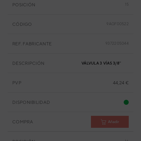
POSICIÓN
15
CÓDIGO
9AGF00522
REF. FABRICANTE
9372205044
DESCRIPCIÓN
VÁLVULA 3 VÍAS 3/8''
PVP
44,24 €
DISPONIBILIDAD
COMPRA
Añadir