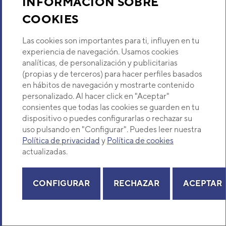
INFORMACIÓN SOBRE
DESCRIPCIÓN
COOKIES
BORNERA 7 POLOS
Las cookies son importantes para ti, influyen en tu
PVP
22,55 €
experiencia de navegación. Usamos cookies
analíticas, de personalización y publicitarias
(propias y de terceros) para hacer perfiles basados
DISPONIBILIDAD
en hábitos de navegación y mostrarte contenido
personalizado. Al hacer click en "Aceptar"
consientes que todas las cookies se guarden en tu
COMPRA
dispositivo o puedes configurarlas o rechazar su
uso pulsando en "Configurar". Puedes leer nuestra
Política de privacidad
y
Política de cookies
POSICIÓN
29
actualizadas.
CÓDIGO
9AGF01673
CONFIGURAR
RECHAZAR
ACEPTAR
REF. FABRICANTE
9900170028