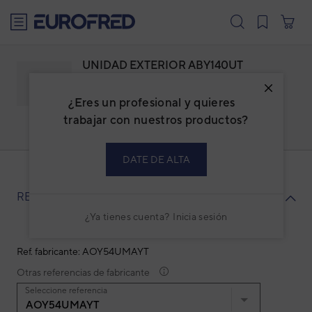
text.skipToContent
text.skipToNavigation
UNIDAD EXTERIOR ABY140UT
(AOY54U)
¿Eres un profesional y quieres
Familia: ACFUSPBI
Marca:
FUJITSU
trabajar con nuestros productos?
Código: 3NGF3287
Ref. fabricante: AOY54UMAYT
DATE DE ALTA
RECAMBIOS
¿Ya tienes cuenta?
Inicia sesión
Ref. fabricante: AOY54UMAYT
Otras referencias de fabricante
Seleccione referencia
AOY54UMAYT