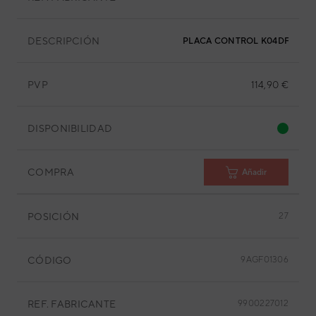
DESCRIPCIÓN
PLACA CONTROL K04DF-0400
PVP
114,90 €
DISPONIBILIDAD
COMPRA
Añadir
POSICIÓN
27
CÓDIGO
9AGF01306
REF. FABRICANTE
9900227012