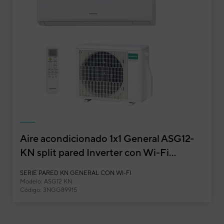
Aire acondicionado 1x1 General ASG12-
KN split pared Inverter con Wi-Fi...
Aire acondicionado 1x1 General ASG24Ui-KL s
SERIE PARED KN GENERAL CON WI-FI
Modelo: ASG12 KN
Split Pared
Código: 3NGG89915
Potencia frigorífica
Potencia calorífica