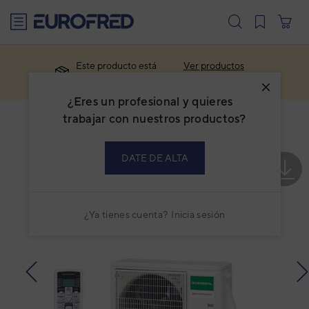
text.skipToContent
text.skipToNavigation
Este producto está
Ver productos
descatalogado.
similares
¿Eres un profesional y quieres
trabajar con nuestros productos?
DATE DE ALTA
¿Ya tienes cuenta?
Inicia sesión
prev