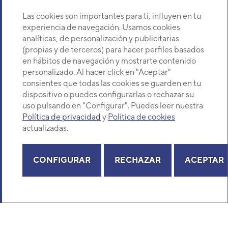
Sobre Nosotros
Las cookies son importantes para ti, influyen en tu
experiencia de navegación. Usamos cookies
analíticas, de personalización y publicitarias
Descubre Eurofred
(propias y de terceros) para hacer perfiles basados
en hábitos de navegación y mostrarte contenido
Dónde Estamos
personalizado. Al hacer click en "Aceptar"
consientes que todas las cookies se guarden en tu
dispositivo o puedes configurarlas o rechazar su
¿Buscas un servicio técnico?
uso pulsando en "Configurar". Puedes leer nuestra
Provincia
Política de privacidad
y
Política de cookies
Selecciona provincia
actualizadas.
CONFIGURAR
RECHAZAR
ACEPTAR
Copyright© 2026 Eurofred S.A
Aviso legal
Política de Privacidad
Política de Cookies
Mapa Web