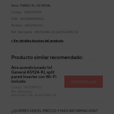
Serie
PARED KL GENERAL
Código:
3NGG87155
EAN: 8432884584536
Modelo:
ASG24UI-KL
Ref. fabricante:
ASHG24KLCA_AOHG24KLCA
+ Ver detalles técnicos del producto
Producto similar recomendado:
Aire acondicionado 1x1
General ASY24-KL split
pared Inverter con Wi-Fi
incluido
VER DETALLES
Código: 3NGG89950
Ref. fabricante:
ASHH24KLCBL_AOHH24KLCB
¿QUIERES VER EL PRECIO Y MÁS INFORMACIÓN?