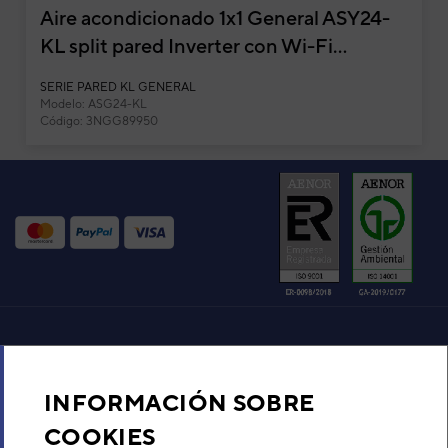
Aire acondicionado 1x1 General ASY24-
KL split pared Inverter con Wi-Fi...
SERIE PARED KL GENERAL
Modelo: ASG24-KL
Código: 3NGG89950
Aire acondicionado y climatización
INFORMACIÓN SOBRE
Recambios
COOKIES