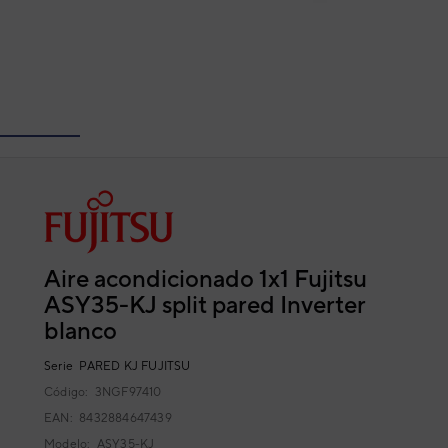
Aire acondicionado 1x1 Fujitsu
ASY35-KJ split pared Inverter
blanco
Serie
PARED KJ FUJITSU
Código:
3NGF97410
EAN: 8432884647439
Modelo:
ASY35-KJ