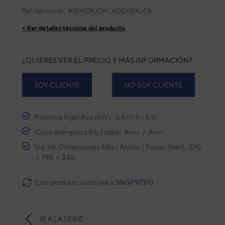
Ref. fabricante:
ASEH12KJCAL_AOEH12KJCA
+ Ver detalles técnicos del producto
¿QUIERES VER EL PRECIO Y MÁS INFORMACIÓN?
SOY CLIENTE
NO SOY CLIENTE
Potencia frigorífica (kW): 3,4 (0,9 - 3,9)
Clase energética frío / calor: A+++ / A+++
Ud. Int. Dimensiones Alto / Ancho / Fondo (mm): 270
/ 798 / 240
Este producto sustituye a
3NGF97310
IR A LA SERIE