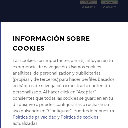
Air
ASY
bla
Aire acondicionado y climatización
Pare
INFORMACIÓN SOBRE
Cód
Recambios
Mod
COOKIES
EAN
Ref. 
Sobre Nosotros
Las cookies son importantes para ti, influyen en tu
experiencia de navegación. Usamos cookies
analíticas, de personalización y publicitarias
Aire Acondicionado Fujitsu ASY35-KJ
•
Descubre Eurofred
(propias y de terceros) para hacer perfiles basados
Permi
El
aire acondicionado Fujitsu ASY35-KJ
es un
sin ne
en hábitos de navegación y mostrarte contenido
sistema de la
serie KJ de Fujitsu
que combina
Dónde Estamos
personalizado. Al hacer click en "Aceptar"
tecnología avanzada, diseño y funciones inteligentes
•
In
para ofrecer un control exacto de la temperatura y la
consientes que todas las cookies se guarden en tu
visua
calidad del aire en cualquier lugar. Su formato split
óptim
dispositivo o puedes configurarlas o rechazar su
¿Buscas un servicio técnico?
pared permite su instalación en espacios reducidos,
uso pulsando en "Configurar". Puedes leer nuestra
Limpi
Provincia
manteniendo un diseño elegante y funcional.
Política de privacidad
y
Política de cookies
•
He
Selecciona provincia
Este equipo contiene soluciones para mejorar la
actualizadas.
más d