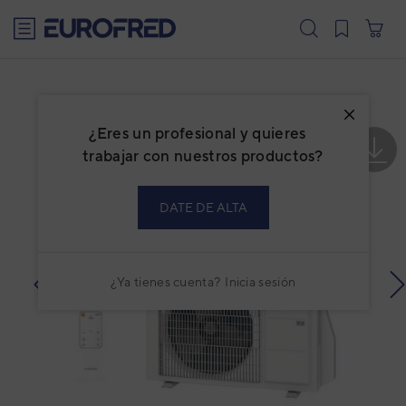
text.skipToContent
text.skipToNavigation
¿Eres un profesional y quieres
trabajar con nuestros productos?
DATE DE ALTA
¿Ya tienes cuenta?
Inicia sesión
prev