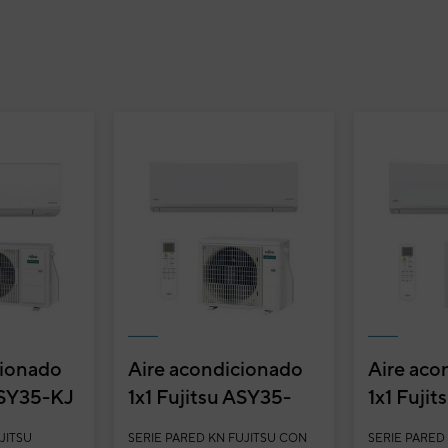
cionado
Aire acondicionado
Aire aco
ASY35-KJ
1x1 Fujitsu ASY35-
1x1 Fuji
nverter
KN split pared
split par
JITSU
SERIE PARED KN FUJITSU CON
SERIE PARED