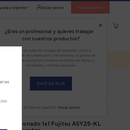
yuda y soporte
Iniciar sesión
Hazte cliente
Buscar por producto, modelo...
¿Eres un profesional y quieres trabajar
con nuestros productos?
DESCARGAR PDF
Disfruta de todas las ventajas del instalador, como la
descarga de documentación y herramientas, la gestión de
pedidos, la suscripción a nuestra newsletter de ofertas y
novedades, y muchas cosas más.
arias
DATE DE ALTA
o descatalogado
tivo
¿Ya tienes cuenta?
Inicia sesión
 acondicionado 1x1 Fujitsu ASY25-KL
 pared Inverter