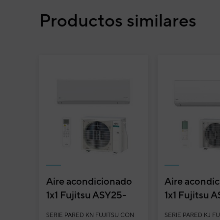
Productos similares
Aire acondicionado
Aire acondi
1x1 Fujitsu ASY25-
1x1 Fujitsu 
KN split pared
split pared I
SERIE PARED KN FUJITSU CON
SERIE PARED KJ FU