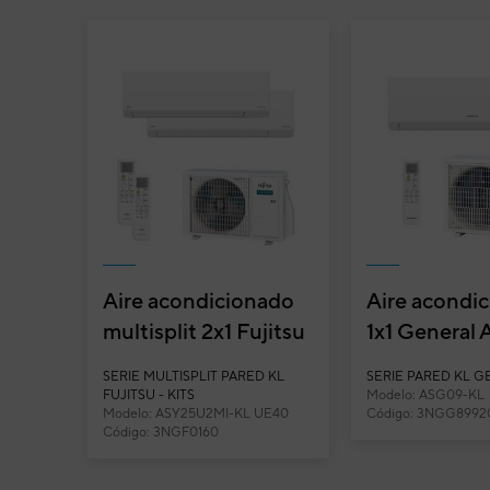
Air
ASY
Pare
Cód
Mod
EAN
Ref. 
Aire acondicionado
Aire acondi
multisplit 2x1 Fujitsu
1x1 General
Funcionalidades y características
ASY25U2MI-KL (U.
KL split par
SERIE MULTISPLIT PARED KL
SERIE PARED KL 
Ext. 40) co...
Inverter
FUJITSU - KITS
Modelo: ASG09-KL
Modelo: ASY25U2MI-KL UE40
Código: 3NGG8992
Código: 3NGF0160