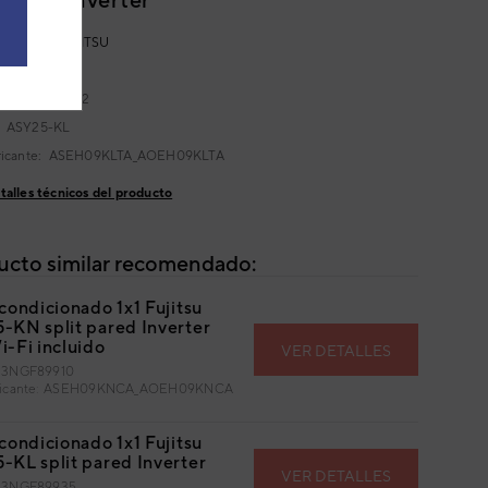
RED KL FUJITSU
:
3NGF89920
432884634262
:
ASY25-KL
ricante:
ASEH09KLTA_AOEH09KLTA
talles técnicos del producto
ucto similar recomendado:
condicionado 1x1 Fujitsu
-KN split pared Inverter
i-Fi incluido
VER DETALLES
: 3NGF89910
abricante: ASEH09KNCA_AOEH09KNCA
condicionado 1x1 Fujitsu
-KL split pared Inverter
VER DETALLES
: 3NGF89935