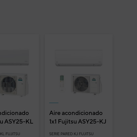
ndicionado
Aire acondicionado
tsu ASY25-KL
1x1 Fujitsu ASY25-KJ
ed Inverter
split pared Inverter
 KL FUJITSU
SERIE PARED KJ FUJITSU