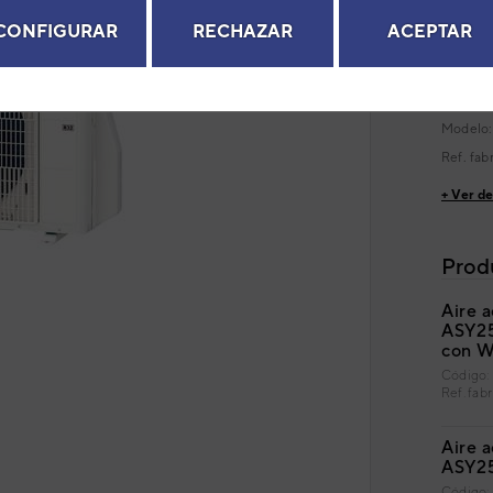
CONFIGURAR
RECHAZAR
ACEPTAR
Serie
PA
Código
next
EAN: 8
Modelo
Ref. fab
+ Ver de
Prod
Aire a
ASY25
con W
Código
Ref. f
Aire a
ASY25
Código