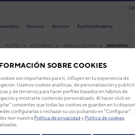
A
ecambios
Recursos
Servicios
Eurofred Academy
FUJITSU
SPLIT PARED
PARED KL FUJITSU
3NGF89920
ares
FORMACIÓN SOBRE COOKIES
cookies son importantes para ti, influyen en tu experiencia de
gación. Usamos cookies analíticas, de personalización y publicit
pias y de terceros) para hacer perfiles basados en hábitos de
Product
gación y mostrarte contenido personalizado. Al hacer click en
ptar" consientes que todas las cookies se guarden en tu disposi
edes configurarlas o rechazar su uso pulsando en "Configurar".
es leer nuestra
Política de privacidad
y
Política de cookies
alizadas.
Aire
split