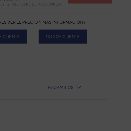
bricante: ASEH09KLTBL_AOEH09KLTA
RES VER EL PRECIO Y MÁS INFORMACIÓN?
Y CLIENTE
NO SOY CLIENTE
RECAMBIOS