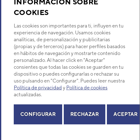
INFORMACIÓN SOBRE
PURIFICADOR DE AIRE
COOKIES
Descubre Eurofred
ZONAIR3D PURE AIR
CONTROL PAC 3000 V
Las cookies son importantes para ti, influyen en tu
Código:
3IBS0108
-
Ref. fabricante:
Dónde Estamos
experiencia de navegación. Usamos cookies
2000000740010
analíticas, de personalización y publicitarias
VER DETALLE
(propias y de terceros) para hacer perfiles basados
¿Buscas un servicio técnico?
en hábitos de navegación y mostrarte contenido
Provincia
personalizado. Al hacer click en "Aceptar"
PURIFICADOR DE AIRE
Selecciona provincia
ZONAIR3D PURE AIR
consientes que todas las cookies se guarden en tu
CONTROL PAC 1200 V
dispositivo o puedes configurarlas o rechazar su
Código:
3IBS0106
-
Ref. fabricante:
uso pulsando en "Configurar". Puedes leer nuestra
2000000737010
Política de privacidad
y
Política de cookies
VER DETALLE
actualizadas.
Copyright© 2026 Eurofred S.A
Aviso legal
Política de Privacidad
Política de Cookies
Mapa Web
CONFIGURAR
RECHAZAR
ACEPTAR