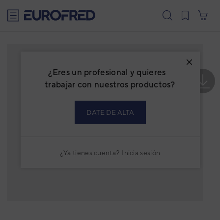
text.skipToContent
text.skipToNavigation
¿Eres un profesional y quieres
trabajar con nuestros productos?
DATE DE ALTA
¿Ya tienes cuenta?
Inicia sesión