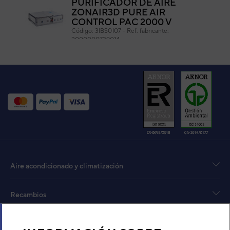
PURIFICADOR DE AIRE
ZONAIR3D PURE AIR
CONTROL PAC 2000 V
Código:
3IBS0107
-
Ref. fabricante:
2000000739014
VER DETALLE
PURIFICADOR AIR CONTROL
ZONAIR 3D PAC 3000 V
Código:
3IBS0110
-
Ref. fabricante:
2000000745015
VER DETALLE
PURIFICADOR DE AIRE
Aire acondicionado y climatización
ZONAIR3D PURE AIR
CONTROL PAC 800 V
Código:
3IBS0105
-
Ref. fabricante:
Recambios
2000000736013
VER DETALLE
Sobre Nosotros