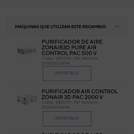
Soportes
MÁQUINAS QUE UTILIZAN ESTE RECAMBIO
PURIFICADOR DE AIRE
ZONAIR3D PURE AIR
Sop
CONTROL PAC 500 V
Código:
3IBS0104
-
Ref. fabricante:
Cód
2000000734019
Ref. 
VER DETALLE
PURIFICADOR AIR CONTROL
ZONAIR 3D PAC 2000 V
Código:
3IBS0109
-
Ref. fabricante:
2000000744018
VER DETALLE