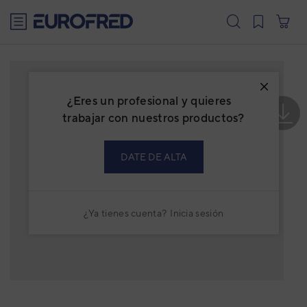
text.skipToContent
text.skipToNavigation
¿Eres un profesional y quieres
trabajar con nuestros productos?
DATE DE ALTA
¿Ya tienes cuenta?
Inicia sesión