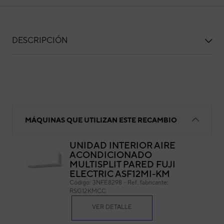
DESCRIPCIÓN
Soporte sonda
MÁQUINAS QUE UTILIZAN ESTE RECAMBIO
UNIDAD INTERIOR AIRE
ACONDICIONADO
Sop
MULTISPLIT PARED FUJI
ELECTRIC ASF12MI-KM
Cód
Código:
3NFE8298
-
Ref. fabricante:
Ref. 
RSG12KMCC
VER DETALLE