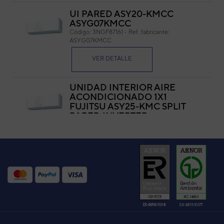
UI PARED ASY20-KMCC
ASYG07KMCC
Código:
3NGF87161
-
Ref. fabricante:
ASYG07KMCC
VER DETALLE
UNIDAD INTERIOR AIRE
ACONDICIONADO 1X1
FUJITSU ASY25-KMC SPLIT
PARED INVERTER
Código:
3NGF87166
-
Ref. fabricante:
ASYG09KMCC
VER DETALLE
UNIDAD INTERIOR AIRE
ACONDICIONADO
MULTISPLIT PARED GENERAL
ASG14MI-KM
Código:
3NGG8299
-
Ref. fabricante:
ASHG14KMCC