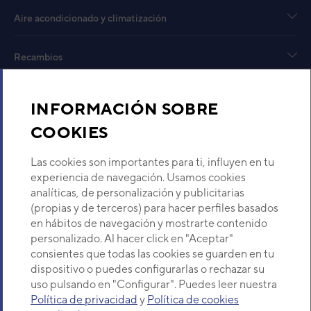
Aire acondicionado y climatización
VER DETALLE
Recambios
UI PARED ASG12-KMCC
ASHG12KMCC
Código:
3NGG87171
-
Ref. fabricante:
Sobre Nosotros
ASHG12KMCC
INFORMACIÓN SOBRE
VER DETALLE
COOKIES
Descubre Eurofred
Las cookies son importantes para ti, influyen en tu
UI PARED ASF7-KMCC
Dónde Estamos
experiencia de navegación. Usamos cookies
RSG07KMCC
analíticas, de personalización y publicitarias
Código:
3NFE87161
-
Ref. fabricante:
(propias y de terceros) para hacer perfiles basados
RSG07KMCC
¿Buscas un servicio técnico?
en hábitos de navegación y mostrarte contenido
VER DETALLE
Provincia
personalizado. Al hacer click en "Aceptar"
Selecciona provincia
consientes que todas las cookies se guarden en tu
dispositivo o puedes configurarlas o rechazar su
UI PARED ASF9-KMCC
uso pulsando en "Configurar". Puedes leer nuestra
RSG09KMCC
Política de privacidad
y
Política de cookies
Código:
3NFE87166
-
Ref. fabricante: