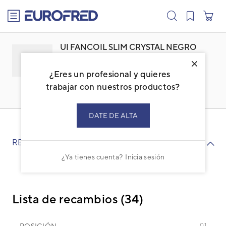
text.skipToContent
text.skipToNavigation
UI FANCOIL SLIM CRYSTAL NEGRO
800
¿Eres un profesional y quieres
Familia: AIDASSBS
Marca:
DAITSU
trabajar con nuestros productos?
Código: 3IPH5024
Ref. fabricante: FSC B 800
DATE DE ALTA
RECAMBIOS
¿Ya tienes cuenta?
Inicia sesión
Lista de recambios (34)
POSICIÓN
01