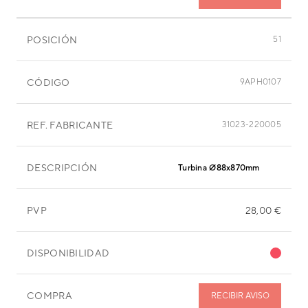
POSICIÓN
51
CÓDIGO
9APH0107
REF. FABRICANTE
31023-220005
DESCRIPCIÓN
Turbina Ø88x870mm
PVP
28,00 €
DISPONIBILIDAD
COMPRA
RECIBIR AVISO