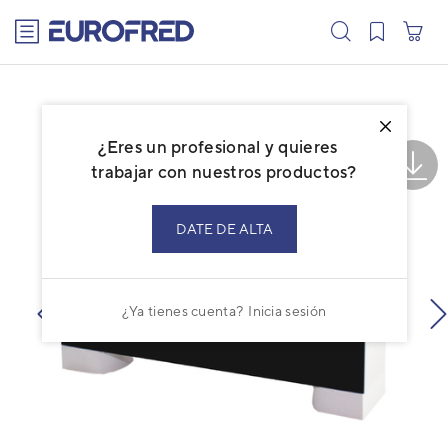
text.skipToContent
text.skipToNavigation
¿Eres un profesional y quieres
trabajar con nuestros productos?
DATE DE ALTA
¿Ya tienes cuenta?
Inicia sesión
prev