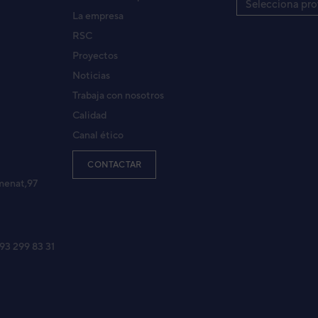
Selecciona pro
La empresa
RSC
Proyectos
Noticias
Trabaja con nosotros
Calidad
Canal ético
CONTACTAR
menat,97
 93 299 83 31
00 Negro
Negro