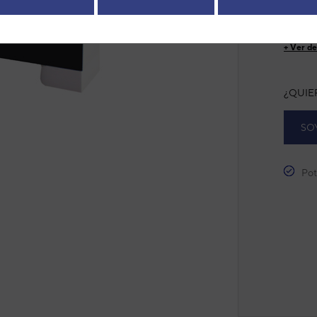
Modelo
next
Ref. fab
+ Ver de
¿QUIE
SO
Pot