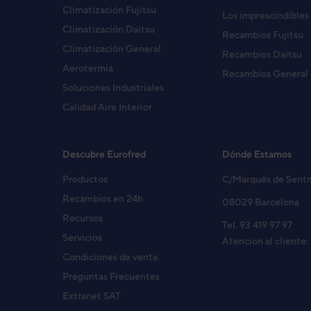
Climatización Fujitsu
Los imprescindibles
Climatización Daitsu
Recambios Fujitsu
Climatización General
Recambios Daitsu
Aerotermia
Recambios General
Soluciones Industriales
Calidad Aire Interior
Descubre Eurofred
Dónde Estamos
Productos
C/Marqués de Sent
Recambios en 24h
08029 Barcelona
Recursos
Tel. 93 419 97 97
Servicios
Atencion al cliente:
Fancoil Daitsu Suelo Slim Crystal AGFD 10
Condiciones de venta
Preguntas Frecuentes
Fancoil Suelo
Extranet SAT
Colores