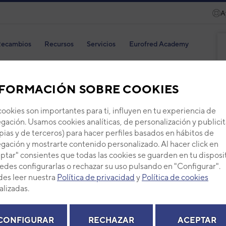
A
ecambios
Recursos
Servicios
Eurofred Academy
ES
FANCOILS
SUELO
SLIM - BAJA SILUETA
FORMACIÓN SOBRE COOKIES
cookies son importantes para ti, influyen en tu experiencia de
gación. Usamos cookies analíticas, de personalización y publicit
pias y de terceros) para hacer perfiles basados en hábitos de
gación y mostrarte contenido personalizado. Al hacer click en
ptar" consientes que todas las cookies se guarden en tu disposi
Fanc
edes configurarlas o rechazar su uso pulsando en "Configurar".
100
es leer nuestra
Política de privacidad
y
Política de cookies
alizadas.
Serie
FA
Código
EAN: 8
CONFIGURAR
RECHAZAR
ACEPTAR