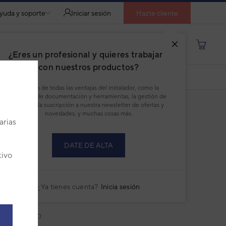
yuda y soporte
Iniciar sesión
Hazte cliente
Buscar por producto, modelo...
¿Eres un profesional y quieres trabajar
con nuestros productos?
COMPARAR
DESCARGAR PDF
Disfruta de todas las ventajas del instalador, como la
descarga de documentación y herramientas, la gestión de
pedidos, la suscripción a nuestra newsletter de ofertas y
novedades, y muchas cosas más.
arias
DATE DE ALTA
tivo
oil Daitsu Suelo Slim Crystal AGFD
0 Negro
¿Ya tienes cuenta?
Inicia sesión
NCOIL FULL SLIM CRYSTAL
:
3IDA32614
432884567850