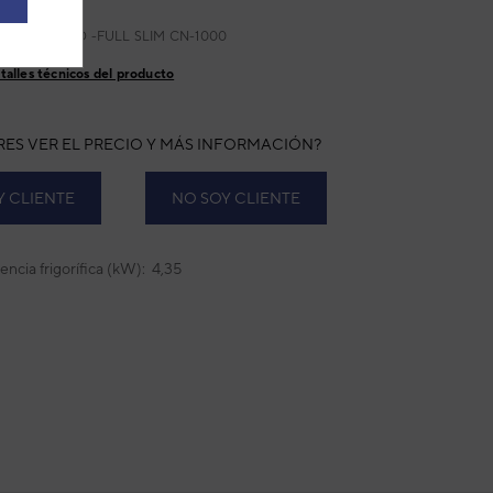
:
AGFD 1000
ricante:
AGFD -FULL SLIM CN-1000
talles técnicos del producto
RES VER EL PRECIO Y MÁS INFORMACIÓN?
Y CLIENTE
NO SOY CLIENTE
encia frigorífica (kW): 4,35