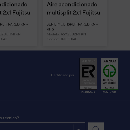
ndicionado
Aire acondicionado
t 2x1 Fujitsu
multisplit 2x1 Fujitsu
0U11MI-KN
ASY25U2MI-KN (U.
PLIT PARED KN -
SERIE MULTISPLIT PARED KN -
0)...
Ext. 50) co...
KITS
520U11MI KN
Modelo: ASY25U2MI KN
0142
Código: 3NGF0140
Certificado por
io técnico?