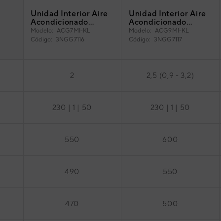
Unidad Interior Aire
Unidad Interior Aire
Acondicionado
Acondicionado
Multisplit Conducto
Multisplit Conducto
Modelo:
ACG7MI-KL
Modelo:
ACG9MI-KL
General ACG7MI-KL
General ACG9MI-KL
Código:
3NGG7116
Código:
3NGG7117
2
2,5 (0,9 - 3,2)
230 | 1 | 50
230 | 1 | 50
550
600
490
550
470
500