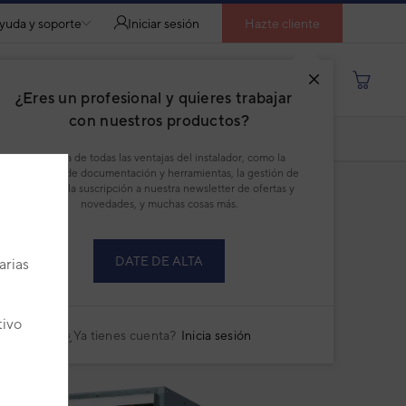
yuda y soporte
Iniciar sesión
Hazte cliente
Buscar por producto, modelo...
¿Eres un profesional y quieres trabajar
con nuestros productos?
MULTISPLIT CONDUCTO SLIM KL
Disfruta de todas las ventajas del instalador, como la
descarga de documentación y herramientas, la gestión de
pedidos, la suscripción a nuestra newsletter de ofertas y
novedades, y muchas cosas más.
DATE DE ALTA
arias
tivo
¿Ya tienes cuenta?
Inicia sesión