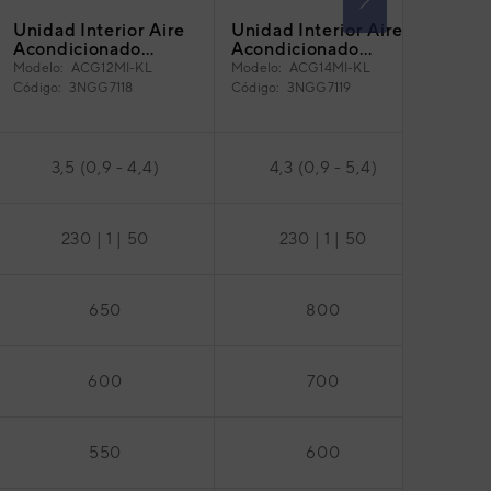
Unidad Interior Aire
Unidad Interior Aire
Unid
Acondicionado
Acondicionado
Acon
Multisplit Conducto
Multisplit Conducto
Gene
Modelo:
ACG12MI-KL
Modelo:
ACG14MI-KL
Model
General ACG12MI-
General ACG14MI-
Cond
Código:
3NGG7118
Código:
3NGG7119
Códig
KL
KL
ACG
3,5 (0,9 - 4,4)
4,3 (0,9 - 5,4)
230 | 1 | 50
230 | 1 | 50
650
800
600
700
550
600