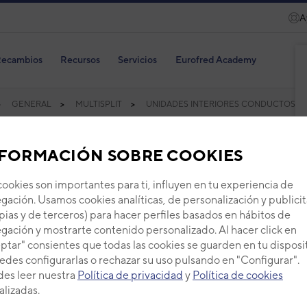
A
ecambios
Recursos
Servicios
Eurofred Academy
GENERAL
MULTISPLIT
UNIDADES INTERIORES CONDUCTOS
FORMACIÓN SOBRE COOKIES
cookies son importantes para ti, influyen en tu experiencia de
gación. Usamos cookies analíticas, de personalización y publicit
pias y de terceros) para hacer perfiles basados en hábitos de
gación y mostrarte contenido personalizado. Al hacer click en
ptar" consientes que todas las cookies se guarden en tu disposi
edes configurarlas o rechazar su uso pulsando en "Configurar".
es leer nuestra
Política de privacidad
y
Política de cookies
alizadas.
ducto Slim KL