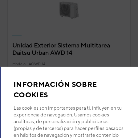
Unidad Exterior Sistema Multitarea
Daitsu Urban AWD 14
Modelo:
AOWD 14
Código:
3IDA02217
INFORMACIÓN SOBRE
COOKIES
Las cookies son importantes para ti, influyen en tu
experiencia de navegación. Usamos cookies
analíticas, de personalización y publicitarias
(propias y de terceros) para hacer perfiles basados
en hábitos de navegación y mostrarte contenido