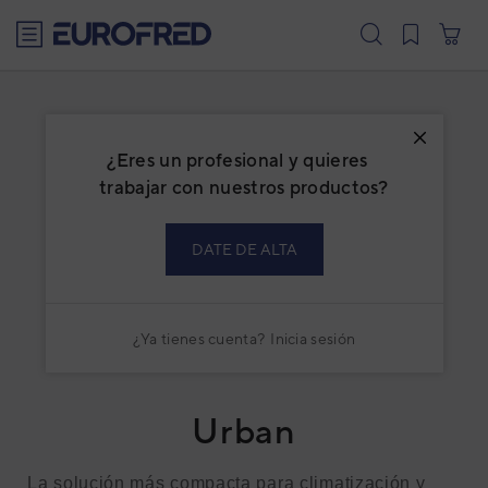
text.skipToContent
text.skipToNavigation
¿Eres un profesional y quieres
trabajar con nuestros productos?
DATE DE ALTA
¿Ya tienes cuenta?
Inicia sesión
Urban
La solución más compacta para climatización y