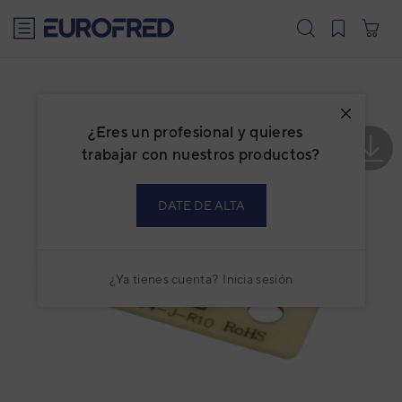
text.skipToContent
text.skipToNavigation
¿Eres un profesional y quieres
trabajar con nuestros productos?
DATE DE ALTA
¿Ya tienes cuenta?
Inicia sesión