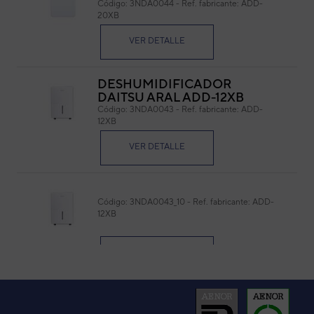
Código:
3NDA0044
-
Ref. fabricante:
ADD-
20XB
Cód
Ref. 
VER DETALLE
DESHUMIDIFICADOR
DAITSU ARAL ADD-12XB
Código:
3NDA0043
-
Ref. fabricante:
ADD-
12XB
VER DETALLE
Código:
3NDA0043_10
-
Ref. fabricante:
ADD-
12XB
VER DETALLE
Código:
3NDA0044_10
-
Ref. fabricante:
ADD-