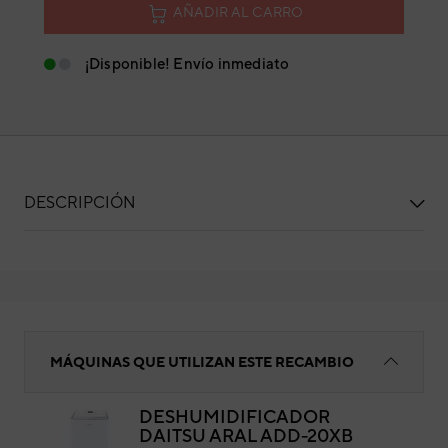
AÑADIR AL CARRO
¡Disponible! Envío inmediato
DESCRIPCIÓN
Sensor de humedad
MÁQUINAS QUE UTILIZAN ESTE RECAMBIO
DESHUMIDIFICADOR
DAITSU ARAL ADD-20XB
Sen