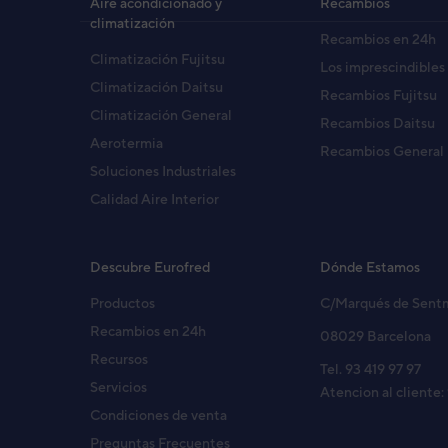
Aire acondicionado y
Recambios
climatización
Recambios en 24h
Código:
3IDA02399_10
-
Ref. fabricante:
AOWD
Climatización Fujitsu
Los imprescindibles
Climatización Daitsu
Recambios Fujitsu
Climatización General
Recambios Daitsu
Aerotermia
Recambios General
Soluciones Industriales
Calidad Aire Interior
Descubre Eurofred
Dónde Estamos
Productos
C/Marqués de Sent
Recambios en 24h
08029 Barcelona
Recursos
Tel. 93 419 97 97
Servicios
Atencion al cliente:
Condiciones de venta
Preguntas Frecuentes