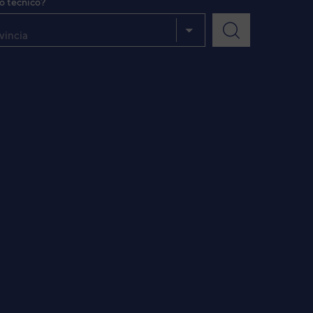
io técnico?
vincia
VER DETALLE