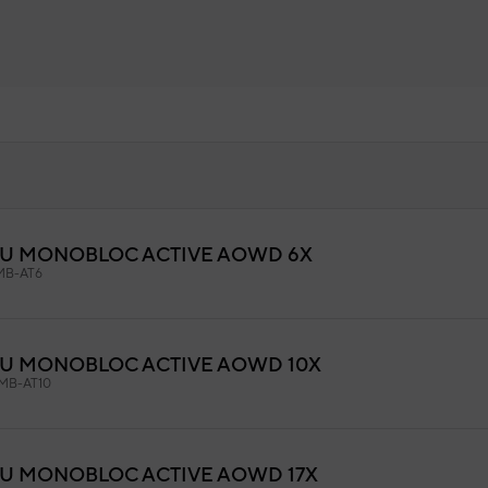
TSU MONOBLOC ACTIVE AOWD 6X
é
B-AT6
9APH0262
igo:
20000-360297
fabricante:
SU MONOBLOC ACTIVE AOWD 10X
B-AT10
SU MONOBLOC ACTIVE AOWD 17X