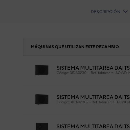
DESCRIPCIÓN
CURRENT
TAB:
Relé
MÁQUINAS QUE UTILIZAN ESTE RECAMBIO
SISTEMA MULTITAREA DAI
Rel
Código:
3IDA02301
-
Ref. fabricante:
AOWD-M
Cód
Ref. 
SISTEMA MULTITAREA DAIT
Código:
3IDA02302
-
Ref. fabricante:
AOWD-M
SISTEMA MULTITAREA DAIT