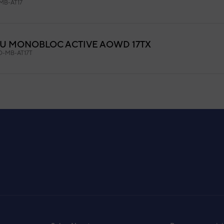
B-AT17
SU MONOBLOC ACTIVE AOWD 17TX
-MB-AT17T
TSU MONOBLOC ACTIVE AOWD 6X
MB-AT6
-MB-AT10
-MB-AT10T