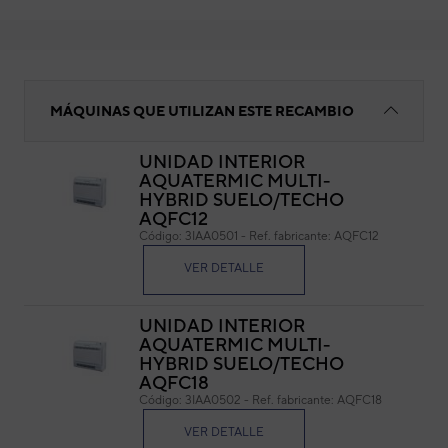
Rejilla superior
MÁQUINAS QUE UTILIZAN ESTE RECAMBIO
UNIDAD INTERIOR
AQUATERMIC MULTI-
Rej
HYBRID SUELO/TECHO
AQFC12
Cód
Código:
3IAA0501
-
Ref. fabricante:
AQFC12
Ref. 
VER DETALLE
UNIDAD INTERIOR
AQUATERMIC MULTI-
HYBRID SUELO/TECHO
AQFC18
Código:
3IAA0502
-
Ref. fabricante:
AQFC18
VER DETALLE