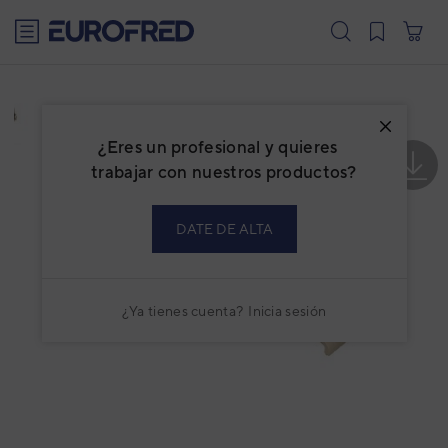
text.skipToContent
text.skipToNavigation
¿Eres un profesional y quieres
trabajar con nuestros productos?
DATE DE ALTA
¿Ya tienes cuenta?
Inicia sesión