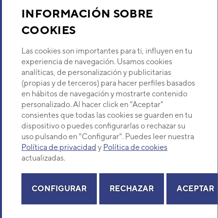
Sobre Nosotros
VER DETALLE
INFORMACIÓN SOBRE
COOKIES
Descubre Eurofred
UNIDAD INTERIOR MULTI-
HYBRID DAITSU CONDUCTO
Las cookies son importantes para ti, influyen en tu
ACVD 30 BP
Dónde Estamos
experiencia de navegación. Usamos cookies
Código:
3IDA10112
-
Ref. fabricante:
DVC-30
_BP
analíticas, de personalización y publicitarias
(propias y de terceros) para hacer perfiles basados
VER DETALLE
¿Buscas un servicio técnico?
en hábitos de navegación y mostrarte contenido
Provincia
personalizado. Al hacer click en "Aceptar"
Selecciona provincia
UNIDAD INTERIOR MULTI-
consientes que todas las cookies se guarden en tu
HYBRID DAITSU SUELO
dispositivo o puedes configurarlas o rechazar su
AGVD 07
uso pulsando en "Configurar". Puedes leer nuestra
Código:
3IDA12600
-
Ref. fabricante:
DVG_07
Política de privacidad
y
Política de cookies
actualizadas.
VER DETALLE
Copyright© 2026 Eurofred S.A
Aviso legal
Política de Privacidad
Política de Cookies
Mapa Web
UNIDAD INTERIOR MULTI-
CONFIGURAR
RECHAZAR
ACEPTAR
HYBRID DAITSU SUELO
AGVD 15
Código:
3IDA12604
-
Ref. fabricante:
DVG_15