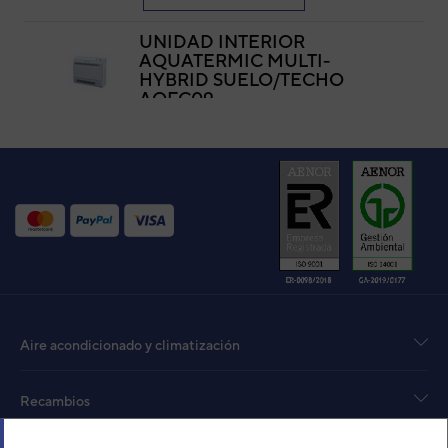
UNIDAD INTERIOR
AQUATERMIC MULTI-
HYBRID SUELO/TECHO
AQFC09
Código:
3IAA0500
-
Ref. fabricante:
AQFC09
VER DETALLE
UNIDAD INTERIOR MULTI-
HYBRID DAITSU SUELO
AGVD 12
Código:
3IDA12602
-
Ref. fabricante:
DVG_12(MA)
VER DETALLE
Aire acondicionado y climatización
UNIDAD INTERIOR MULTI-
HYBRID DAITSU SUELO
Recambios
AGVD 09
Código:
3IDA12601
-
Ref. fabricante:
DVG_09