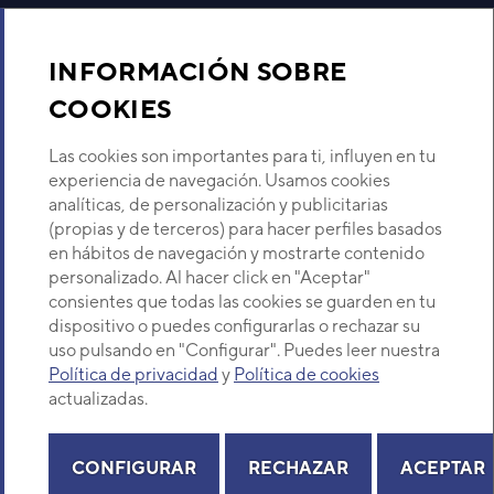
Aire acondicionado y climatización
INFORMACIÓN SOBRE
Recambios
COOKIES
Sobre Nosotros
Las cookies son importantes para ti, influyen en tu
experiencia de navegación. Usamos cookies
analíticas, de personalización y publicitarias
Descubre Eurofred
(propias y de terceros) para hacer perfiles basados
en hábitos de navegación y mostrarte contenido
Dónde Estamos
personalizado. Al hacer click en "Aceptar"
consientes que todas las cookies se guarden en tu
dispositivo o puedes configurarlas o rechazar su
¿Buscas un servicio técnico?
uso pulsando en "Configurar". Puedes leer nuestra
Política de privacidad
y
Política de cookies
Provincia
Selecciona provincia
actualizadas.
CONFIGURAR
RECHAZAR
ACEPTAR