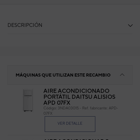
DESCRIPCIÓN
Rejilla salida aire
MÁQUINAS QUE UTILIZAN ESTE RECAMBIO
AIRE ACONDICIONADO
PORTÁTIL DAITSU ALISIOS
Reji
APD 07FX
Código:
3NDA03015
-
Ref. fabricante:
APD-
Cód
07FX
Ref. 
VER DETALLE