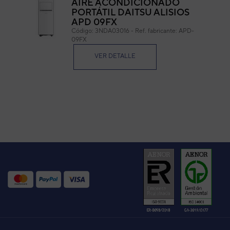
AIRE ACONDICIONADO
PORTÁTIL DAITSU ALISIOS
APD 09FX
Código:
3NDA03016
-
Ref. fabricante:
APD-
09FX
VER DETALLE