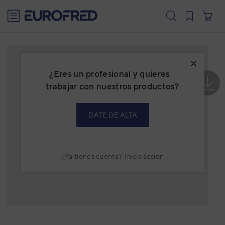
text.skipToContent
text.skipToNavigation
¿Eres un profesional y quieres
trabajar con nuestros productos?
DATE DE ALTA
¿Ya tienes cuenta?
Inicia sesión