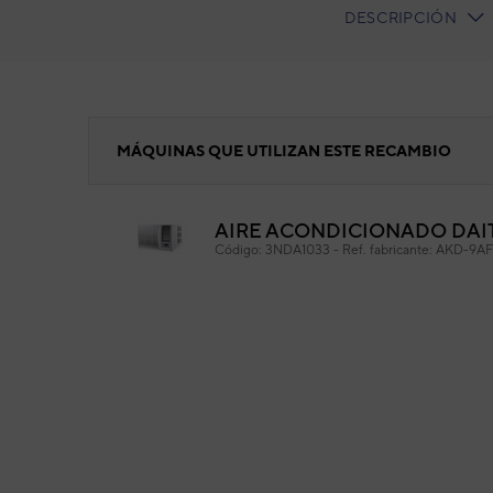
DESCRIPCIÓN
CURRENT
TAB:
Rejilla frontal
MÁQUINAS QUE UTILIZAN ESTE RECAMBIO
AIRE ACONDICIONADO DAIT
Reji
Código:
3NDA1033
-
Ref. fabricante:
AKD-9A
Cód
Ref. 