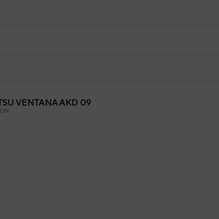
SU VENTANA AKD 09
lla frontal
FDN
9ASS0844
igo:
20001418
fabricante: