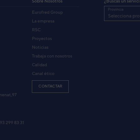
Sobre Nosotros
¿Buscas un servic
Provincia
Eurofred Group
ONDICIONADO 1X1 GENERAL ASG7UI-KG SPLIT PAR
Selecciona pro
7KGTB
La empresa
RSC
Proyectos
ONDICIONADO 1X1 GENERAL ASG9UI-KG SPLIT PAR
Noticias
KGTA
Trabaja con nosotros
Calidad
Canal ético
-KG
KGTA
CONTACTAR
menat,97
12KGTB
KGTB
 93 299 83 31