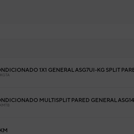
ONDICIONADO 1X1 GENERAL ASG7UI-KG SPLIT PAR
JILLA FRONTAL GENERAL
KGTA
9AGF06700
igo:
9387756029
fabricante:
ONDICIONADO MULTISPLIT PARED GENERAL ASG1
4KMTB
-KM