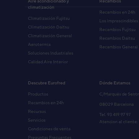
Aire acondicionado y
Recambios
climatización
Recambios en 24h
UNIDAD INTERIOR AIRE AC
Climatización Fujitsu
Código:
3NGG7638
-
Ref. fabricante:
ASHG0
Los imprescindibles
Climatización Daitsu
Recambios Fujitsu
Climatización General
Recambios Daitsu
Aerotermia
UNIDAD INTERIOR AIRE AC
Recambios General
Código:
3NGG7641
-
Ref. fabricante:
ASHG09
Soluciones Industriales
Calidad Aire Interior
UNIDAD INTERIOR ASG12UI
Código:
3NGG7646
-
Ref. fabricante:
ASHG12
Descubre Eurofred
Dónde Estamos
Productos
C/Marqués de Sent
Recambios en 24h
08029 Barcelona
UI PARED ASG12-KGTB ASHG
Recursos
Código:
3NGG7648
-
Ref. fabricante:
ASHG12
Tel. 93 419 97 97
Servicios
Atencion al cliente:
Condiciones de venta
Preguntas Frecuentes