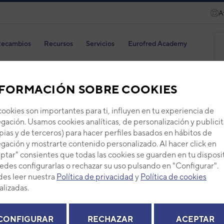
A
ecambios
Recursos
Servicios
Eurofred Academy
FORMACIÓN SOBRE COOKIES
cookies son importantes para ti, influyen en tu experiencia de
REJ
gación. Usamos cookies analíticas, de personalización y publicit
pias y de terceros) para hacer perfiles basados en hábitos de
Código
gación y mostrarte contenido personalizado. Al hacer click en
Ref. fab
ptar" consientes que todas las cookies se guarden en tu disposi
edes configurarlas o rechazar su uso pulsando en "Configurar".
+ Ver de
es leer nuestra
Política de privacidad
y
Política de cookies
alizadas.
PVP -
CONFIGURAR
RECHAZAR
ACEPTAR