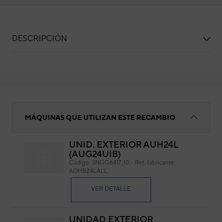
DESCRIPCIÓN
REJILLA FRONTAL 485X530 MM
MÁQUINAS QUE UTILIZAN ESTE RECAMBIO
UNID. EXTERIOR AUH24L
(AUG24UIB)
RE
Código:
3NGG6417_10
-
Ref. fabricante:
AOHB24LALL
Cód
Ref. 
VER DETALLE
UNIDAD EXTERIOR