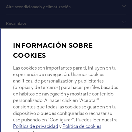
(ASG14UI)
Aire acondicionado y climatización
Código:
3NGG8142_10
-
Ref. fabricante:
AOHR14LCC
Recambios
VER DETALLE
Sobre Nosotros
INFORMACIÓN SOBRE
UNIDAD EXTERIOR
AOH18UIA (AWH18UIA)
COOKIES
Código:
3NHY8092_10
-
Ref. fabricante:
Descubre Eurofred
HOZ18LBL
Las cookies son importantes para ti, influyen en tu
VER DETALLE
Dónde Estamos
experiencia de navegación. Usamos cookies
analíticas, de personalización y publicitarias
(propias y de terceros) para hacer perfiles basados
UNID. EXTERIOR ROA18LA
¿Buscas un servicio técnico?
en hábitos de navegación y mostrarte contenido
(AUF18UIA)
Provincia
personalizado. Al hacer click en "Aceptar"
Código:
3NFE8472
-
Ref. fabricante:
Selecciona provincia
ROA18LACL
consientes que todas las cookies se guarden en tu
dispositivo o puedes configurarlas o rechazar su
VER DETALLE
uso pulsando en "Configurar". Puedes leer nuestra
Política de privacidad
y
Política de cookies