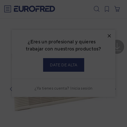
text.skipToContent
text.skipToNavigation
¿Eres un profesional y quieres
trabajar con nuestros productos?
DATE DE ALTA
¿Ya tienes cuenta?
Inicia sesión
prev
next