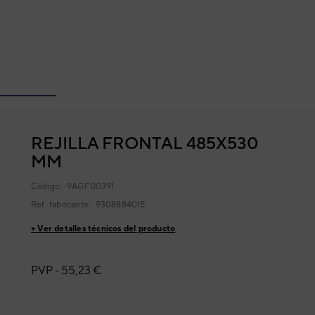
REJILLA FRONTAL 485X530
MM
Código:
9AGF00391
Ref. fabricante:
9308884015
+ Ver detalles técnicos del producto
PVP -
55,23 €