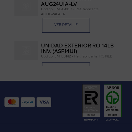
AUG24UIA-LV
Código:
3NGG8817
-
Ref. fabricante:
AOHG24LALA
VER DETALLE
Medidas 530 x 485 mm (L x W)
UNIDAD EXTERIOR RO-14LB
INV. (ASF14UI)
Código:
3NFE8142
-
Ref. fabricante:
RO14LB
VER DETALLE
UNID. EXTERIOR AOYA18L
(ACY50UIA)
Código:
3NGF8572_10
-
Ref. fabricante:
AOYA18LALL
VER DETALLE
UNIDAD EXTERIOR AOG14UI