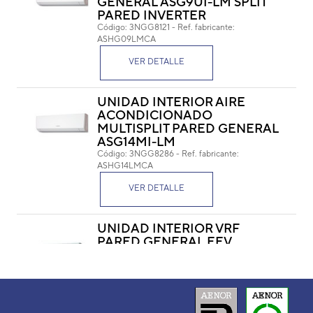
GENERAL ASG9UI-LM SPLIT
PARED INVERTER
Cód
Código:
3NGG8121
-
Ref. fabricante:
Ref. 
ASHG09LMCA
VER DETALLE
UNIDAD INTERIOR AIRE
ACONDICIONADO
MULTISPLIT PARED GENERAL
ASG14MI-LM
Repuesto de General
para las unidades interiores de sus
Código:
3NGG8286
-
Ref. fabricante:
aires acondicionados.
ASHG14LMCA
VER DETALLE
UNIDAD INTERIOR VRF
PARED GENERAL EEV
ASHE012GCAH
Código:
3IVG7706
-
Ref. fabricante:
ASHE012GCAH
VER DETALLE