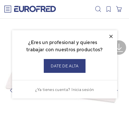
text.skipToContent
text.skipToNavigation
¿Eres un profesional y quieres
trabajar con nuestros productos?
DATE DE ALTA
¿Ya tienes cuenta?
Inicia sesión
prev
next