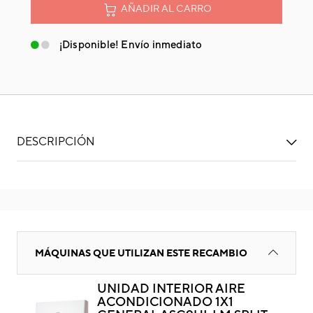
AÑADIR AL CARRO
¡Disponible! Envío inmediato
DESCRIPCIÓN
REJILLA FRONTAL (GENERAL)
MÁQUINAS QUE UTILIZAN ESTE RECAMBIO
UNIDAD INTERIOR AIRE
ACONDICIONADO 1X1
RE