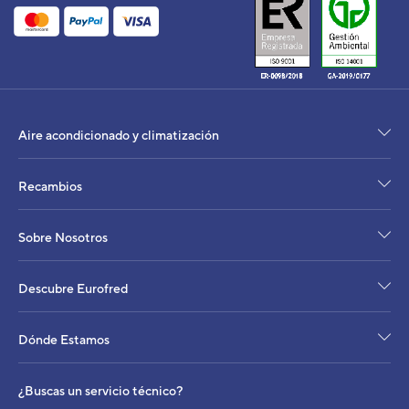
UI PARED ASHE014GCEH
Código:
3IVG7802_10
-
Ref. fabricante:
ASHE014GCEH
VER DETALLE
Aire acondicionado y climatización
UNIDAD INTERIOR AIRE
Recambios
ACONDICIONADO
MULTISPLIT PARED GENERAL
ASG9MI-LM
Sobre Nosotros
Código:
3NGG8284
-
Ref. fabricante:
ASHG09LMCA
Descubre Eurofred
VER DETALLE
Dónde Estamos
UI PARED EEV INTEGRADA
ASHA012GCAH
Código:
3IVG2043
-
Ref. fabricante:
¿Buscas un servicio técnico?
ASHA012GCAH