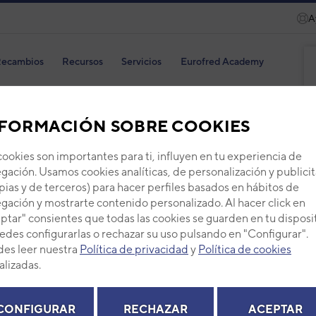
A
ecambios
Recursos
Servicios
Eurofred Academy
FORMACIÓN SOBRE COOKIES
cookies son importantes para ti, influyen en tu experiencia de
Pres
gación. Usamos cookies analíticas, de personalización y publicit
pias y de terceros) para hacer perfiles basados en hábitos de
Código
gación y mostrarte contenido personalizado. Al hacer click en
Ref. fab
ptar" consientes que todas las cookies se guarden en tu disposi
edes configurarlas o rechazar su uso pulsando en "Configurar".
+ Ver de
es leer nuestra
Política de privacidad
y
Política de cookies
alizadas.
PVP -
CONFIGURAR
RECHAZAR
ACEPTAR