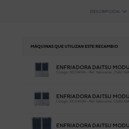
DESCRIPCIÓN
CURRENT
TAB:
Presostato
MÁQUINAS QUE UTILIZAN ESTE RECAMBIO
ENFRIADORA DAITSU MODU
Pre
Código:
3ICD4046
-
Ref. fabricante:
CSAD KI
Cód
Ref. 
ENFRIADORA DAITSU MODU
Código:
3ICD4044
-
Ref. fabricante:
CSAD KI
ENFRIADORA DAITSU MODUL