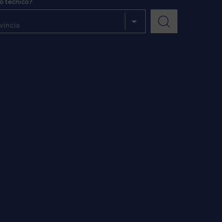
io técnico?
vincia