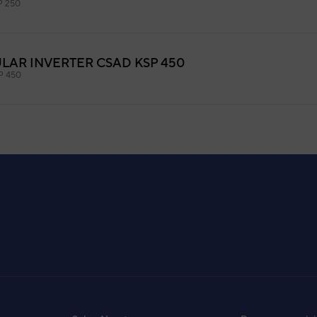
P 250
AR INVERTER CSAD KSP 450
P 450
AR INVERTER CSAD KSP 300
P 300