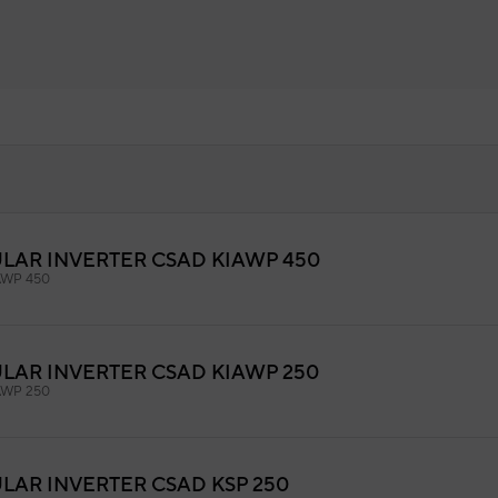
LAR INVERTER CSAD KIAWP 450
sostato
AWP 450
9AMD3663
igo:
11201008000712
fabricante:
LAR INVERTER CSAD KIAWP 250
AWP 250
AR INVERTER CSAD KSP 250