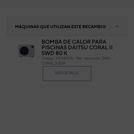
Placa inverter
MÁQUINAS QUE UTILIZAN ESTE RECAMBIO
BOMBA DE CALOR PARA
PISCINAS DAITSU CORAL II
Pla
SWD 80 K
Código:
3IDA45515
-
Ref. fabricante:
SWD-
Cód
CORAL_II-80K
Ref. 
VER DETALLE