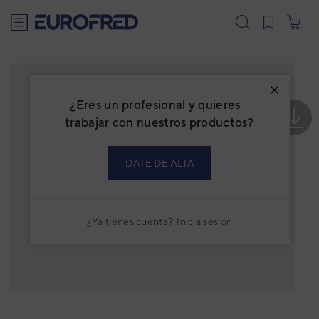
text.skipToContent
text.skipToNavigation
¿Eres un profesional y quieres
trabajar con nuestros productos?
DATE DE ALTA
¿Ya tienes cuenta?
Inicia sesión