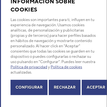
INFORMACIÓN SOBRE
COOKIES
Descubre Eurofred
Las cookies son importantes para ti, influyen en tu
Dónde Estamos
experiencia de navegación. Usamos cookies
analíticas, de personalización y publicitarias
(propias y de terceros) para hacer perfiles basados
¿Buscas un servicio técnico?
en hábitos de navegación y mostrarte contenido
Provincia
personalizado. Al hacer click en "Aceptar"
Selecciona provincia
consientes que todas las cookies se guarden en tu
dispositivo o puedes configurarlas o rechazar su
uso pulsando en "Configurar". Puedes leer nuestra
Política de privacidad
y
Política de cookies
actualizadas.
Copyright© 2026 Eurofred S.A
Aviso legal
Política de Privacidad
Política de Cookies
Mapa Web
CONFIGURAR
RECHAZAR
ACEPTAR