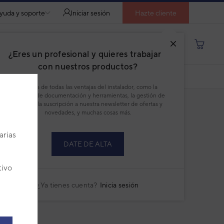
yuda y soporte
Iniciar sesión
Hazte cliente
Buscar por producto, modelo...
¿Eres un profesional y quieres trabajar
con nuestros productos?
DESCARGAR PDF
Disfruta de todas las ventajas del instalador, como la
descarga de documentación y herramientas, la gestión de
pedidos, la suscripción a nuestra newsletter de ofertas y
novedades, y muchas cosas más.
a inverter
arias
:
9AGF12856
DATE DE ALTA
ricante:
9709917060
tivo
talles técnicos del producto
¿Ya tienes cuenta?
Inicia sesión
902,00 €