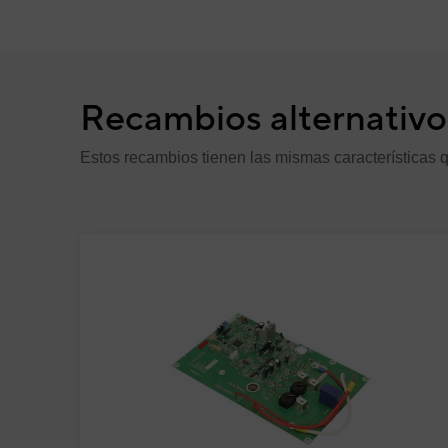
UNIDAD EXTERIOR VRF FUJI
Código:
3IVF0015
-
Ref. fabricante:
AJY090G
Recambios alternativo
UNIDAD EXTERIOR VRF GEN
Código:
3IVG0014
-
Ref. fabricante:
AJH072G
Estos recambios tienen las mismas características q
UNIDAD EXTERIOR AIRE AC
AJY090LALDH
Código:
3IVF6051
-
Ref. fabricante:
AJY090L
UNIDAD EXTERIOR AIRE AC
AJY072LALDH
Código:
3IVF6050
-
Ref. fabricante:
AJY072L
UNIDAD EXTERIOR VRF GEN
Código:
3IVG6050
-
Ref. fabricante:
AJH072