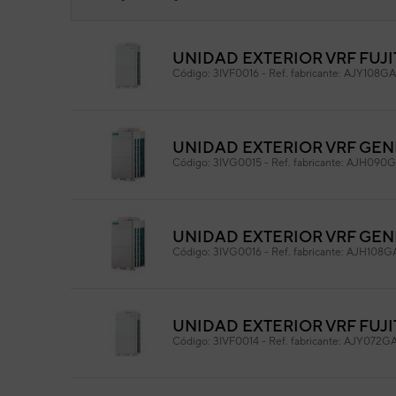
UNIDAD EXTERIOR VRF FUJI
Pla
Código:
3IVF0016
-
Ref. fabricante:
AJY108G
Cód
Ref. 
UNIDAD EXTERIOR VRF GEN
Código:
3IVG0015
-
Ref. fabricante:
AJH090G
UNIDAD EXTERIOR VRF GEN
Código:
3IVG0016
-
Ref. fabricante:
AJH108G
UNIDAD EXTERIOR VRF FUJI
Código:
3IVF0014
-
Ref. fabricante:
AJY072G