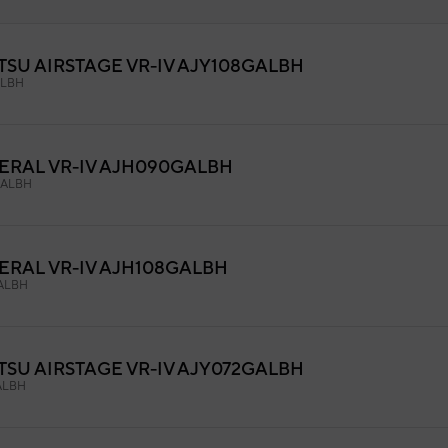
TSU AIRSTAGE VR-IV AJY108GALBH
ca inverter
ALBH
9AGF12856
igo:
9709917060
fabricante:
ERAL VR-IV AJH090GALBH
ALBH
ERAL VR-IV AJH108GALBH
ALBH
TSU AIRSTAGE VR-IV AJY072GALBH
ALBH