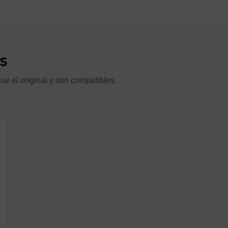
TSU AIRSTAGE VR-IV AJY090GALBH
ALBH
s
ERAL VR-IV AJH072GALBH
ALBH
ue el original y son compatibles.
ONDICIONADO VRF-BOMBA DE CALOR FUJITSU AIR
ALDH
ONDICIONADO VRF-BOMBA DE CALOR FUJITSU AIR
ALDH
ERAL V-IV BOMBA DE CALOR AJH072LALDH
LALDH