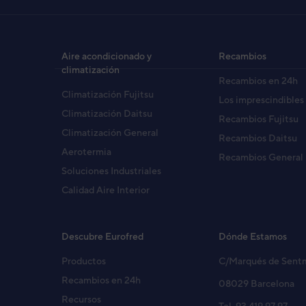
Aire acondicionado y
Recambios
climatización
Recambios en 24h
Climatización Fujitsu
Los imprescindibles
Climatización Daitsu
Recambios Fujitsu
Climatización General
Recambios Daitsu
Aerotermia
Recambios General
Soluciones Industriales
Calidad Aire Interior
Descubre Eurofred
Dónde Estamos
Productos
C/Marqués de Sent
Recambios en 24h
08029 Barcelona
Recursos
Tel. 93 419 97 97