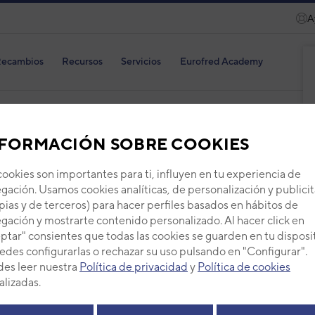
A
ecambios
Recursos
Servicios
Eurofred Academy
FORMACIÓN SOBRE COOKIES
Plac
cookies son importantes para ti, influyen en tu experiencia de
gación. Usamos cookies analíticas, de personalización y publicit
Código
pias y de terceros) para hacer perfiles basados en hábitos de
Ref. fab
gación y mostrarte contenido personalizado. Al hacer click en
ptar" consientes que todas las cookies se guarden en tu disposi
+ Ver de
edes configurarlas o rechazar su uso pulsando en "Configurar".
es leer nuestra
Política de privacidad
y
Política de cookies
PVP -
alizadas.