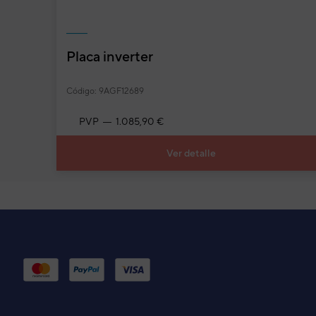
Placa inverter
UNIDAD EXTERIOR VRF GEN
Código:
3IVG6051
-
Ref. fabricante:
AJH090L
Código: 9AGF12689
PVP
1.085,90 €
Código:
3IVF6050_10
-
Ref. fabricante:
AJY07
Ver detalle
Código:
3IVF0016_20
-
Ref. fabricante:
AJY10