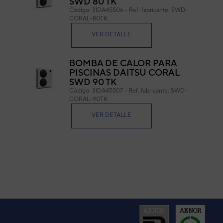
SWD 80 TK
Código:
3IDA45506
-
Ref. fabricante:
SWD-
Cód
CORAL-80TK
Ref. 
VER DETALLE
BOMBA DE CALOR PARA
PISCINAS DAITSU CORAL
SWD 90 TK
Código:
3IDA45507
-
Ref. fabricante:
SWD-
CORAL-90TK
VER DETALLE