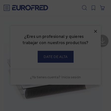
text.skipToContent
text.skipToNavigation
¿Eres un profesional y quieres
trabajar con nuestros productos?
DATE DE ALTA
¿Ya tienes cuenta?
Inicia sesión