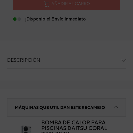
AÑADIR AL CARRO
¡Disponible! Envío inmediato
DESCRIPCIÓN
Placa inverter 2AC32I20WM2
MÁQUINAS QUE UTILIZAN ESTE RECAMBIO
BOMBA DE CALOR PARA
PISCINAS DAITSU CORAL
Pla