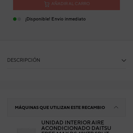
AÑADIR AL CARRO
¡Disponible! Envío inmediato
DESCRIPCIÓN
Placa instalación
MÁQUINAS QUE UTILIZAN ESTE RECAMBIO
UNIDAD INTERIOR AIRE
ACONDICIONADO DAITSU
Pla