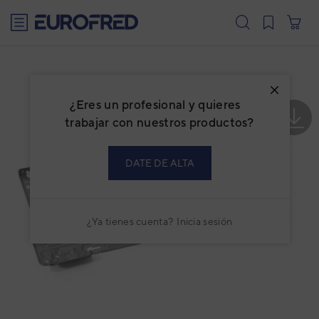
text.skipToContent
text.skipToNavigation
¿Eres un profesional y quieres
trabajar con nuestros productos?
DATE DE ALTA
¿Ya tienes cuenta?
Inicia sesión