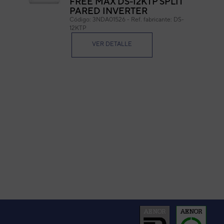
FREE MAX DS-12KTP SPLIT
PARED INVERTER
Cód
Código:
3NDA01526
-
Ref. fabricante:
DS-
Ref. 
12KTP
VER DETALLE