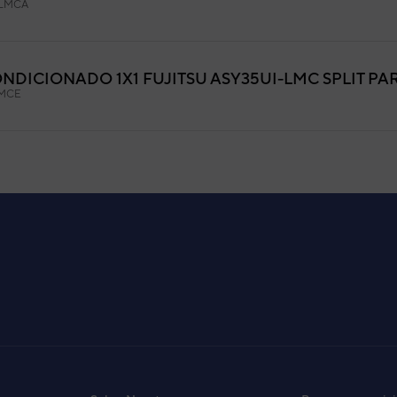
LMCA
NDICIONADO 1X1 FUJITSU ASY35UI-LMC SPLIT PA
LMCE
ONDICIONADO MULTISPLIT PARED GENERAL ASG9
9LMCA
-LM
LMCA
ARED MULTI INV
LMCA