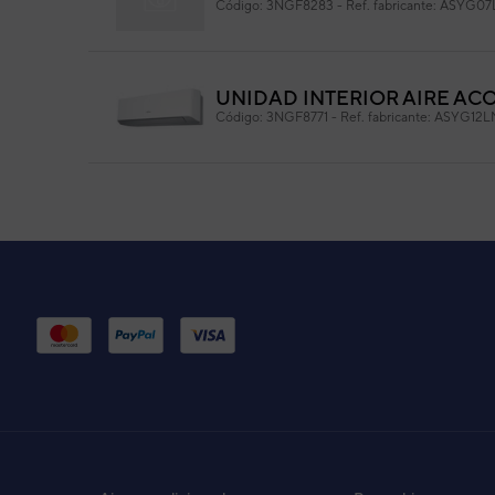
Código:
3NGF8283
-
Ref. fabricante:
ASYG07
Modelo: K12JZ-1200HSE-DO
UNIDAD INTERIOR AIRE ACO
Código:
3NGF8771
-
Ref. fabricante:
ASYG12
UNIDAD INTERIOR AIRE AC
Código:
3NGG8284
-
Ref. fabricante:
ASHG0
UNIDAD INTERIOR ASY25UI
Código:
3NGF8121
-
Ref. fabricante:
ASYG09
U. INTERIOR ASY25MI-LM P
Código:
3NGF8284
-
Ref. fabricante:
ASYG09