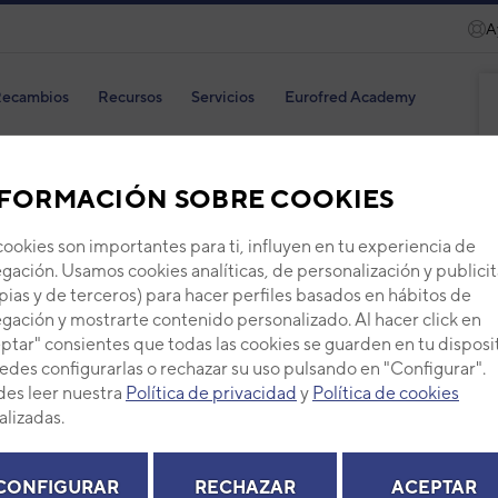
A
ecambios
Recursos
Servicios
Eurofred Academy
FORMACIÓN SOBRE COOKIES
cookies son importantes para ti, influyen en tu experiencia de
PLA
gación. Usamos cookies analíticas, de personalización y publicit
pias y de terceros) para hacer perfiles basados en hábitos de
Código
gación y mostrarte contenido personalizado. Al hacer click en
Ref. fab
ptar" consientes que todas las cookies se guarden en tu disposi
edes configurarlas o rechazar su uso pulsando en "Configurar".
+ Ver de
es leer nuestra
Política de privacidad
y
Política de cookies
alizadas.
PVP -
CONFIGURAR
RECHAZAR
ACEPTAR