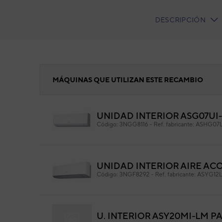
DESCRIPCIÓN
CURRENT
TAB:
PLACA INDICADORA EZ-0120MHSE-D
MÁQUINAS QUE UTILIZAN ESTE RECAMBIO
UNIDAD INTERIOR ASG07UI
PL
Código:
3NGG8116
-
Ref. fabricante:
ASHG07
01
Cód
Ref. 
UNIDAD INTERIOR AIRE AC
Código:
3NGF8292
-
Ref. fabricante:
ASYG12
U. INTERIOR ASY20MI-LM P