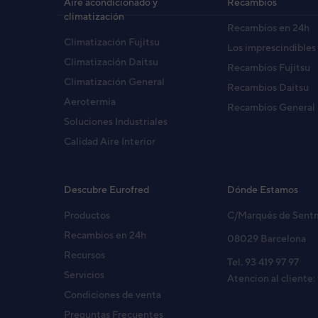
Aire acondicionado y
Recambios
climatización
Recambios en 24h
UNIDAD INTERIOR AIRE AC
Climatización Fujitsu
Código:
3NGF8290
-
Ref. fabricante:
ASYG0
Los imprescindibles
Climatización Daitsu
Recambios Fujitsu
Climatización General
Recambios Daitsu
Aerotermia
UNIDAD INTERIOR ASY40UI
Recambios General
Código:
3NGF8776
-
Ref. fabricante:
ASYG14
Soluciones Industriales
Calidad Aire Interior
UNIDAD INTERIOR AIRE AC
Código:
3NGG8286
-
Ref. fabricante:
ASHG1
Descubre Eurofred
Dónde Estamos
Productos
C/Marqués de Sent
Recambios en 24h
08029 Barcelona
U. INTERIOR ASH9MI-LM PA
Recursos
Código:
3NHY8284
-
Ref. fabricante:
HSG09
Tel. 93 419 97 97
Servicios
Atencion al cliente:
Condiciones de venta
Preguntas Frecuentes