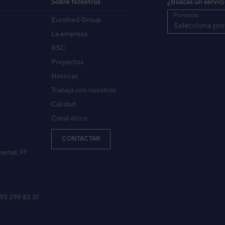
Sobre Nosotros
¿Buscas un servic
Provincia
Eurofred Group
ONDICIONADO MULTISPLIT PARED FUJITSU ASY20
Selecciona pro
7LMCE
La empresa
RSC
Proyectos
-LMC
Noticias
LMCE
Trabaja con nosotros
Calidad
Canal ético
ONDICIONADO MULTISPLIT PARED GENERAL ASG1
4LMCA
CONTACTAR
menat,97
RED MULTI INV
LMCA
 93 299 83 31