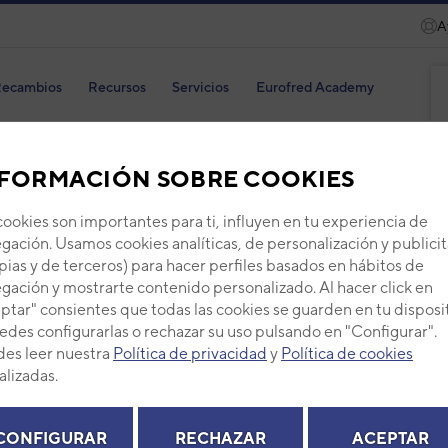
A
ecambios
Recursos
Servicios
Eurofred Academy
FORMACIÓN SOBRE COOKIES
cookies son importantes para ti, influyen en tu experiencia de
Placa
gación. Usamos cookies analíticas, de personalización y publicit
pias y de terceros) para hacer perfiles basados en hábitos de
Código
gación y mostrarte contenido personalizado. Al hacer click en
Ref. fab
ptar" consientes que todas las cookies se guarden en tu disposi
edes configurarlas o rechazar su uso pulsando en "Configurar".
+ Ver de
es leer nuestra
Política de privacidad
y
Política de cookies
alizadas.
PVP -
CONFIGURAR
RECHAZAR
ACEPTAR