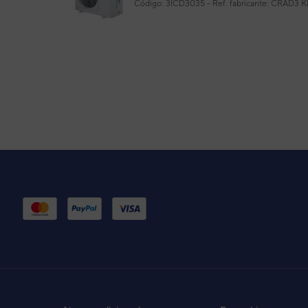
Código:
3ICD3035
-
Ref. fabricante:
CRAD3 K