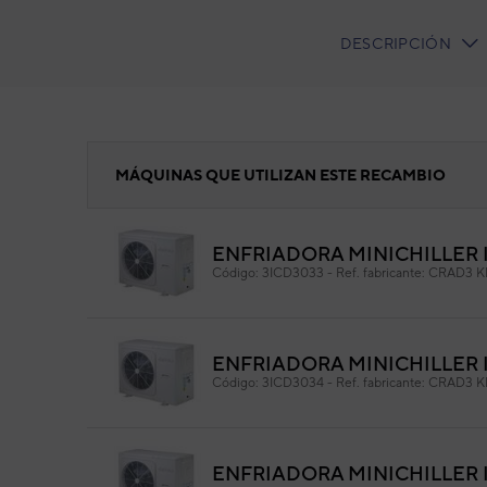
DESCRIPCIÓN
CURRENT
TAB:
Placa filtro
MÁQUINAS QUE UTILIZAN ESTE RECAMBIO
ENFRIADORA MINICHILLER 
Plac
Código:
3ICD3033
-
Ref. fabricante:
CRAD3 K
Cód
Ref. 
ENFRIADORA MINICHILLER I
Código:
3ICD3034
-
Ref. fabricante:
CRAD3 K
ENFRIADORA MINICHILLER 