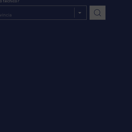
io técnico?
vincia