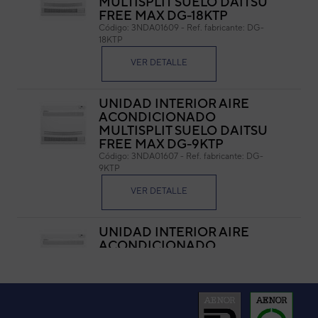
MULTISPLIT SUELO DAITSU
FREE MAX DG-18KTP
Cód
Código:
3NDA01609
-
Ref. fabricante:
DG-
Ref. 
18KTP
VER DETALLE
UNIDAD INTERIOR AIRE
ACONDICIONADO
MULTISPLIT SUELO DAITSU
FREE MAX DG-9KTP
Código:
3NDA01607
-
Ref. fabricante:
DG-
9KTP
VER DETALLE
UNIDAD INTERIOR AIRE
ACONDICIONADO
MULTISPLIT SUELO DAITSU
FREE MAX DG-12KTP
Código:
3NDA01608
-
Ref. fabricante:
DG-
12KTP