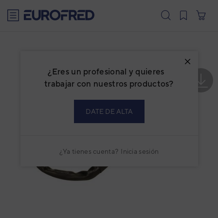
text.skipToContent
text.skipToNavigation
¿Eres un profesional y quieres
trabajar con nuestros productos?
DATE DE ALTA
¿Ya tienes cuenta?
Inicia sesión