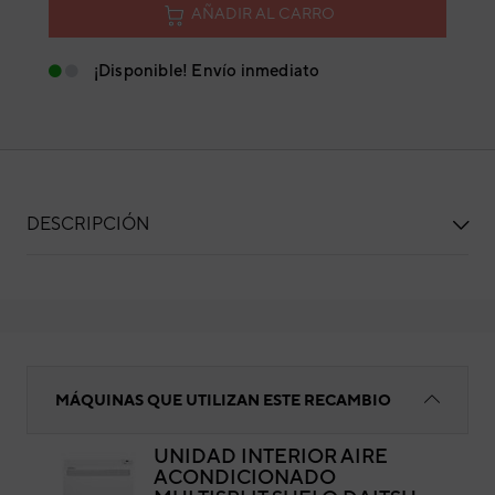
AÑADIR AL CARRO
¡Disponible! Envío inmediato
DESCRIPCIÓN
Placa display
MÁQUINAS QUE UTILIZAN ESTE RECAMBIO
UNIDAD INTERIOR AIRE
ACONDICIONADO
Pla