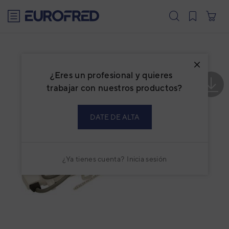
text.skipToContent
text.skipToNavigation
¿Eres un profesional y quieres
trabajar con nuestros productos?
DATE DE ALTA
¿Ya tienes cuenta?
Inicia sesión