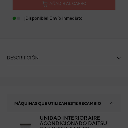
AÑADIR AL CARRO
¡Disponible! Envío inmediato
DESCRIPCIÓN
Placa display
MÁQUINAS QUE UTILIZAN ESTE RECAMBIO
UNIDAD INTERIOR AIRE
ACONDICIONADO DAITSU
Pla