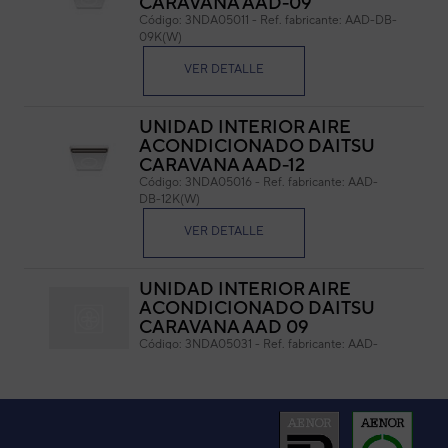
CARAVANA AAD-09
Código:
3NDA05011
-
Ref. fabricante:
AAD-DB-
Cód
09K(W)
Ref. 
VER DETALLE
UNIDAD INTERIOR AIRE
ACONDICIONADO DAITSU
CARAVANA AAD-12
Código:
3NDA05016
-
Ref. fabricante:
AAD-
DB-12K(W)
VER DETALLE
UNIDAD INTERIOR AIRE
ACONDICIONADO DAITSU
CARAVANA AAD 09
Código:
3NDA05031
-
Ref. fabricante:
AAD-
DBI-09K(W)
VER DETALLE