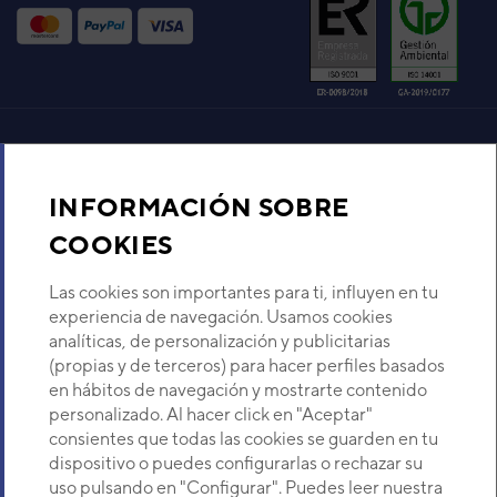
UNIDAD INTERIOR AIRE
ACONDICIONADO DAITSU
CARAVANA AAD 12
Código:
3NDA05036
-
Ref. fabricante:
AAD-
DBI-12K(W)
VER DETALLE
Aire acondicionado y climatización
INFORMACIÓN SOBRE
Recambios
COOKIES
Sobre Nosotros
Las cookies son importantes para ti, influyen en tu
experiencia de navegación. Usamos cookies
analíticas, de personalización y publicitarias
Descubre Eurofred
(propias y de terceros) para hacer perfiles basados
en hábitos de navegación y mostrarte contenido
Dónde Estamos
personalizado. Al hacer click en "Aceptar"
consientes que todas las cookies se guarden en tu
dispositivo o puedes configurarlas o rechazar su
¿Buscas un servicio técnico?
uso pulsando en "Configurar". Puedes leer nuestra