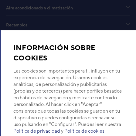
Aire acondicionado y climatización
Recambios
Sobre Nosotros
INFORMACIÓN SOBRE
COOKIES
Descubre Eurofred
Las cookies son importantes para ti, influyen en tu
Dónde Estamos
experiencia de navegación. Usamos cookies
analíticas, de personalización y publicitarias
(propias y de terceros) para hacer perfiles basados
¿Buscas un servicio técnico?
en hábitos de navegación y mostrarte contenido
Provincia
personalizado. Al hacer click en "Aceptar"
Selecciona provincia
consientes que todas las cookies se guarden en tu
dispositivo o puedes configurarlas o rechazar su
uso pulsando en "Configurar". Puedes leer nuestra
Política de privacidad
y
Política de cookies