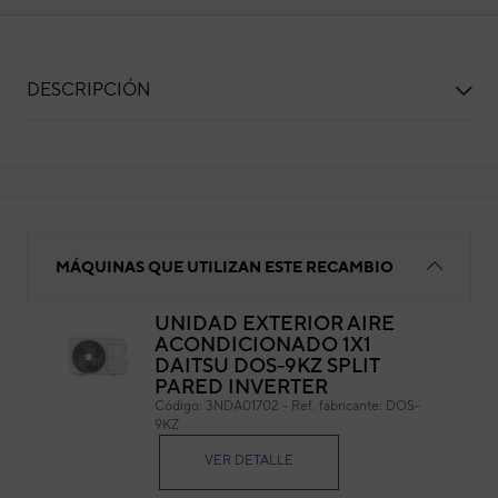
DESCRIPCIÓN
Placa de control
MÁQUINAS QUE UTILIZAN ESTE RECAMBIO
UNIDAD EXTERIOR AIRE
ACONDICIONADO 1X1
Pla
DAITSU DOS-9KZ SPLIT
PARED INVERTER
Cód
Código:
3NDA01702
-
Ref. fabricante:
DOS-
Ref. 
9KZ
VER DETALLE