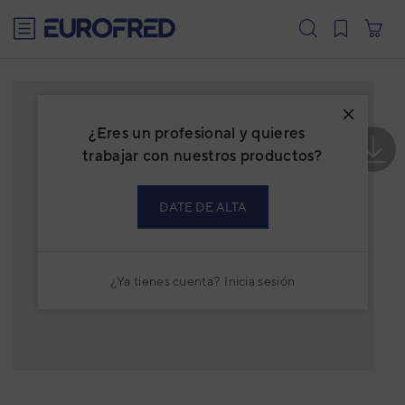
text.skipToContent
text.skipToNavigation
¿Eres un profesional y quieres
trabajar con nuestros productos?
DATE DE ALTA
¿Ya tienes cuenta?
Inicia sesión