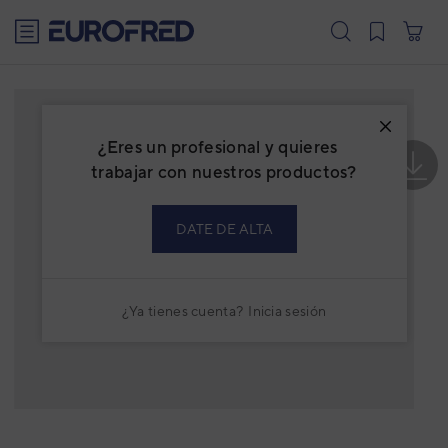
text.skipToContent
text.skipToNavigation
¿Eres un profesional y quieres
trabajar con nuestros productos?
DATE DE ALTA
¿Ya tienes cuenta?
Inicia sesión