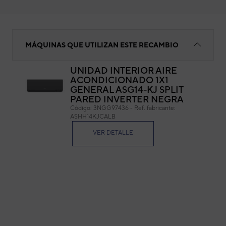
Placa de control
MÁQUINAS QUE UTILIZAN ESTE RECAMBIO
UNIDAD INTERIOR AIRE
ACONDICIONADO 1X1
Pla
GENERAL ASG14-KJ SPLIT
PARED INVERTER NEGRA
Cód
Código:
3NGG97436
-
Ref. fabricante:
Ref. 
ASHH14KJCALB
VER DETALLE