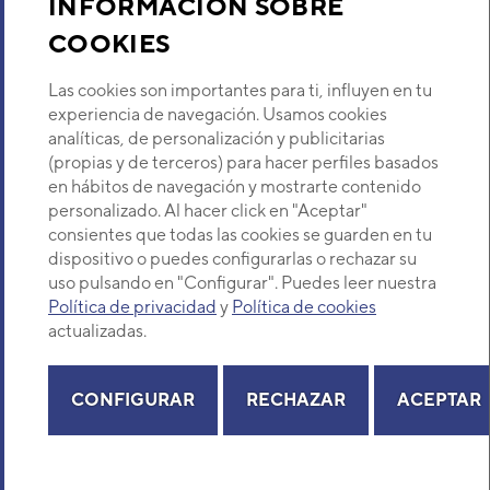
INFORMACIÓN SOBRE
COOKIES
Descubre Eurofred
Las cookies son importantes para ti, influyen en tu
Dónde Estamos
experiencia de navegación. Usamos cookies
analíticas, de personalización y publicitarias
(propias y de terceros) para hacer perfiles basados
¿Buscas un servicio técnico?
en hábitos de navegación y mostrarte contenido
Provincia
personalizado. Al hacer click en "Aceptar"
Selecciona provincia
consientes que todas las cookies se guarden en tu
dispositivo o puedes configurarlas o rechazar su
uso pulsando en "Configurar". Puedes leer nuestra
Política de privacidad
y
Política de cookies
actualizadas.
Copyright© 2026 Eurofred S.A
Aviso legal
Política de Privacidad
Política de Cookies
Mapa Web
CONFIGURAR
RECHAZAR
ACEPTAR