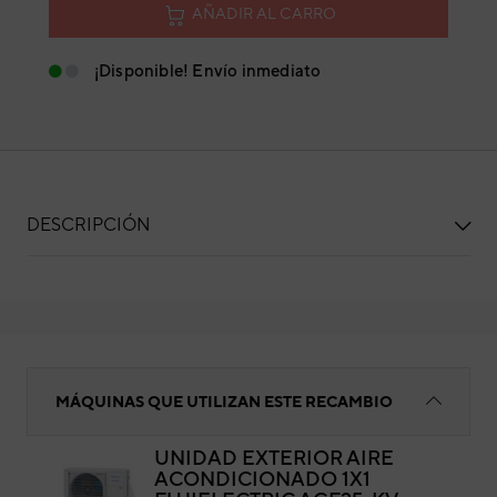
AÑADIR AL CARRO
¡Disponible! Envío inmediato
DESCRIPCIÓN
Placa de control
MÁQUINAS QUE UTILIZAN ESTE RECAMBIO
UNIDAD EXTERIOR AIRE
ACONDICIONADO 1X1
Pla