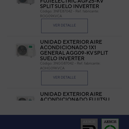
FUJIELECTRIC AGF25-KV
SPLIT SUELO INVERTER
Cód
Código:
3NFE87042
-
Ref. fabricante:
Ref. 
ROG09KVCA
VER DETALLE
UNIDAD EXTERIOR AIRE
ACONDICIONADO 1X1
GENERAL AGG09-KV SPLIT
SUELO INVERTER
Código:
3NGG87042
-
Ref. fabricante:
AOHG09KVCA
VER DETALLE
UNIDAD EXTERIOR AIRE
ACONDICIONADO FUJITSU
AGY25-KV SPLIT SUELO
INVERTER
Código:
3NGF87042
-
Ref. fabricante:
AOYG09KVCA