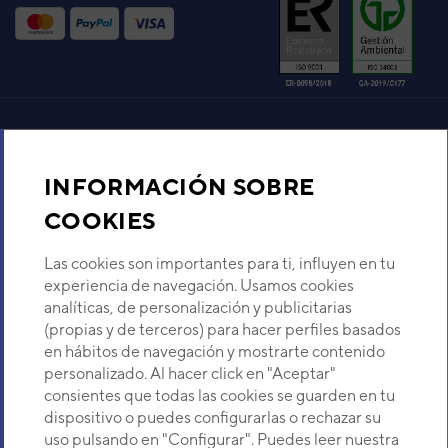
VER DETALLE
Código:
3NGF87042_10
-
Ref. fabricante:
AOEG09KVCA
Aire acondicionado y climatización
VER DETALLE
INFORMACIÓN SOBRE
Recambios
COOKIES
Sobre Nosotros
Las cookies son importantes para ti, influyen en tu
experiencia de navegación. Usamos cookies
analíticas, de personalización y publicitarias
Descubre Eurofred
(propias y de terceros) para hacer perfiles basados
en hábitos de navegación y mostrarte contenido
Dónde Estamos
personalizado. Al hacer click en "Aceptar"
consientes que todas las cookies se guarden en tu
dispositivo o puedes configurarlas o rechazar su
¿Buscas un servicio técnico?
uso pulsando en "Configurar". Puedes leer nuestra