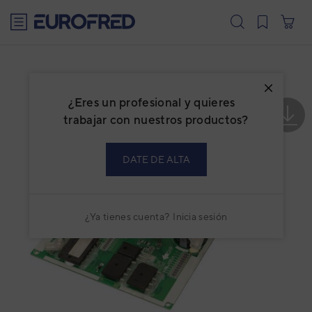
text.skipToContent
text.skipToNavigation
¿Eres un profesional y quieres
trabajar con nuestros productos?
DATE DE ALTA
¿Ya tienes cuenta?
Inicia sesión