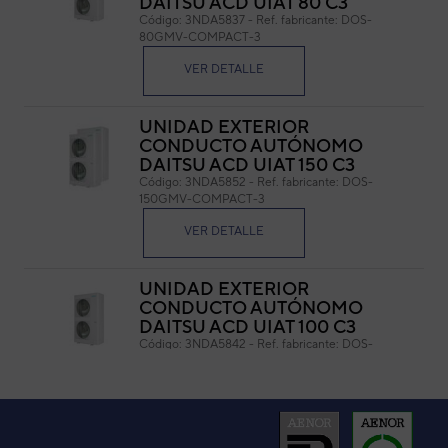
DAITSU ACD UIAT 80 C3
Código:
3NDA5837
-
Ref. fabricante:
DOS-
Cód
80GMV-COMPACT-3
Ref. 
VER DETALLE
UNIDAD EXTERIOR
CONDUCTO AUTÓNOMO
DAITSU ACD UIAT 150 C3
Código:
3NDA5852
-
Ref. fabricante:
DOS-
150GMV-COMPACT-3
VER DETALLE
UNIDAD EXTERIOR
CONDUCTO AUTÓNOMO
DAITSU ACD UIAT 100 C3
Código:
3NDA5842
-
Ref. fabricante:
DOS-
100GMV-COMPACT-3
VER DETALLE