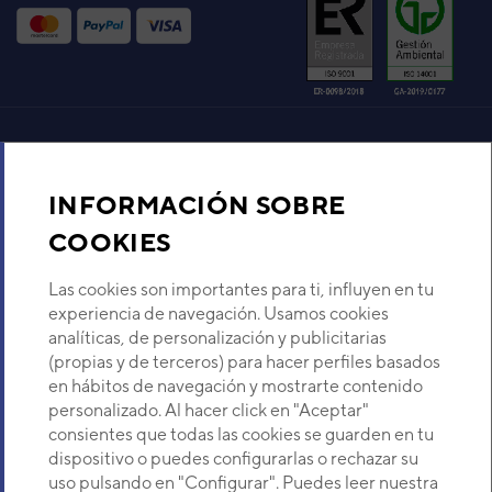
UNIDAD EXTERIOR
CONDUCTO DE GRAN
CAPACIDAD AUTÓNOMO
DAITSU CON VENTILADOR
EXTERIOR AXIAL ACD UIAT
80 C2
Código:
3NDA5817
-
Ref. fabricante:
DOS-
80GMV-COMPACT-2
Aire acondicionado y climatización
VER DETALLE
INFORMACIÓN SOBRE
Recambios
COOKIES
UNIDAD EXTERIOR
CONDUCTO AUTÓNOMO
DAITSU ACD UIAT 110 C3
Sobre Nosotros
Las cookies son importantes para ti, influyen en tu
Código:
3NDA5847
-
Ref. fabricante:
DOS-
experiencia de navegación. Usamos cookies
110GMV-COMPACT-3
analíticas, de personalización y publicitarias
Descubre Eurofred
VER DETALLE
(propias y de terceros) para hacer perfiles basados
en hábitos de navegación y mostrarte contenido
Dónde Estamos
personalizado. Al hacer click en "Aceptar"
UNIDAD EXTERIOR
consientes que todas las cookies se guarden en tu
CONDUCTO DE GRAN
dispositivo o puedes configurarlas o rechazar su
CAPACIDAD AUTÓNOMO
¿Buscas un servicio técnico?
uso pulsando en "Configurar". Puedes leer nuestra
DAITSU CON VENTILADOR