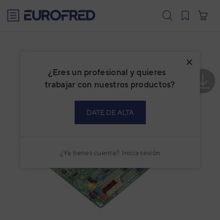
text.skipToContent
text.skipToNavigation
¿Eres un profesional y quieres
trabajar con nuestros productos?
DATE DE ALTA
¿Ya tienes cuenta?
Inicia sesión