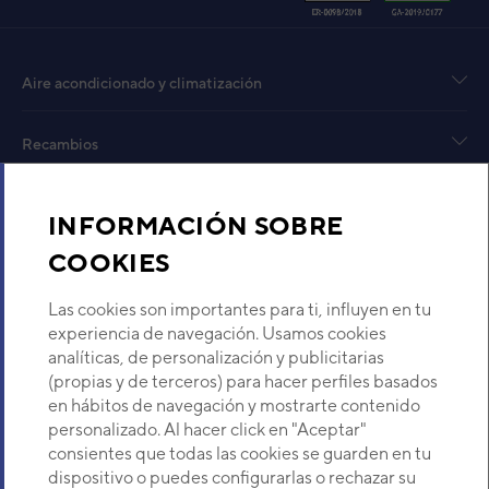
PL
Cód
Aire acondicionado y climatización
Ref. 
Recambios
Sobre Nosotros
INFORMACIÓN SOBRE
COOKIES
Modelo: EZ-002PHUE-C
Descubre Eurofred
Las cookies son importantes para ti, influyen en tu
Dónde Estamos
experiencia de navegación. Usamos cookies
analíticas, de personalización y publicitarias
(propias y de terceros) para hacer perfiles basados
¿Buscas un servicio técnico?
en hábitos de navegación y mostrarte contenido
Provincia
personalizado. Al hacer click en "Aceptar"
Selecciona provincia
consientes que todas las cookies se guarden en tu
dispositivo o puedes configurarlas o rechazar su