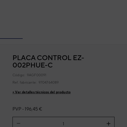
PLACA CONTROL EZ-
002PHUE-C
Código:
9AGF00091
Ref. fabricante:
9704764089
+ Ver detalles técnicos del producto
PVP -
196,45 €