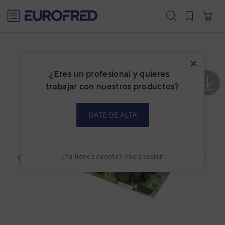
text.skipToContent
text.skipToNavigation
¿Eres un profesional y quieres
trabajar con nuestros productos?
DATE DE ALTA
¿Ya tienes cuenta?
Inicia sesión
prev
next