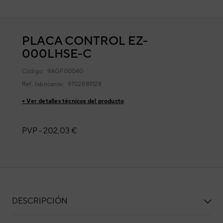
PLACA CONTROL EZ-
000LHSE-C
Código:
9AGF00040
Ref. fabricante:
9702889128
+ Ver detalles técnicos del producto
PVP -
202,03 €
DESCRIPCIÓN