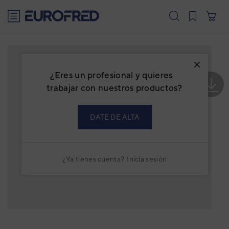
text.skipToContent
text.skipToNavigation
¿Eres un profesional y quieres
trabajar con nuestros productos?
DATE DE ALTA
¿Ya tienes cuenta?
Inicia sesión