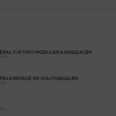
RAL V-III TIPO MODULAR AJH162LALBH
NEL IZDO. AJGA72LALH
ALBH
9AGF04036
igo:
9378919006
fabricante:
TSU AIRSTAGE VR-IV AJY126GALBH
LBH
GALH