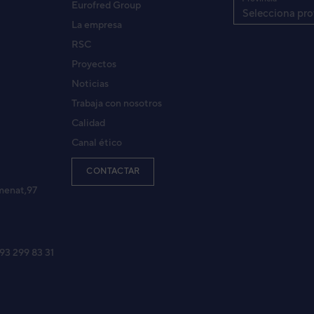
Eurofred Group
NDICIONADO VRF FUJITSU AIRSTAGE V-II AJY108
Selecciona pro
ALH
La empresa
RSC
Proyectos
NDICIONADO VRF FUJITSU AIRSTAGE V-II AJY126
Noticias
ALH
Trabaja con nosotros
Calidad
Canal ético
RAL V-II AJH126LALH
ALH
CONTACTAR
menat,97
ALH
 93 299 83 31
GALH