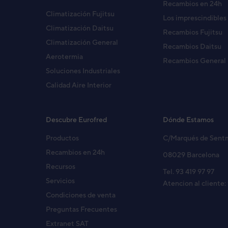
Recambios en 24h
UNIDAD EXTERIOR AIRE ACO
Climatización Fujitsu
Código:
3IVF0002
-
Ref. fabricante:
AJY108L
Los imprescindibles
Climatización Daitsu
Recambios Fujitsu
Climatización General
Recambios Daitsu
Aerotermia
UNIDAD EXTERIOR AIRE ACO
Recambios General
Código:
3IVF0003
-
Ref. fabricante:
AJY126L
Soluciones Industriales
Calidad Aire Interior
UNIDAD EXTERIOR VRF GENE
Código:
3IVG0003
-
Ref. fabricante:
AJH126L
Descubre Eurofred
Dónde Estamos
Productos
C/Marqués de Sent
Recambios en 24h
08029 Barcelona
UE VRF V-II AJH144LALH
Recursos
Código:
3IVG0004
-
Ref. fabricante:
AJH144L
Tel. 93 419 97 97
Servicios
Atencion al cliente:
Condiciones de venta
Preguntas Frecuentes
UE VRF VR-II AJHA72GALH
Código:
3IVG0006
-
Ref. fabricante:
AJHA72
Extranet SAT