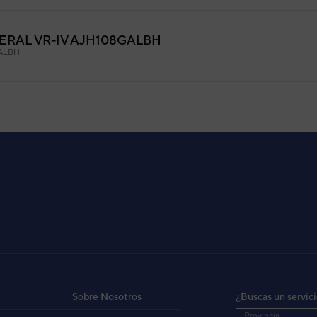
ERAL VR-IV AJH108GALBH
ALBH
ERAL VR-IV AJH126GALBH
ALBH
ERAL VR-IV AJH144GALBH
ALBH
RAL V-III TIPO MODULAR AJH144LALBH
ALBH
Sobre Nosotros
¿Buscas un servic
Provincia