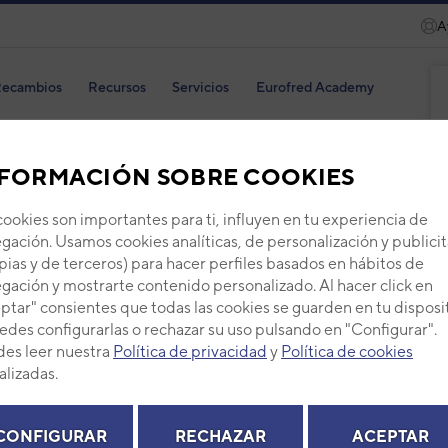
A
ecambios
Recursos
Servicios
Eurofred Academy
FORMACIÓN SOBRE COOKIES
cookies son importantes para ti, influyen en tu experiencia de
PAN
gación. Usamos cookies analíticas, de personalización y publicit
pias y de terceros) para hacer perfiles basados en hábitos de
Código
gación y mostrarte contenido personalizado. Al hacer click en
ptar" consientes que todas las cookies se guarden en tu disposi
Ref. fab
edes configurarlas o rechazar su uso pulsando en "Configurar".
+ Ver de
es leer nuestra
Política de privacidad
y
Política de cookies
alizadas.
PVP -
CONFIGURAR
RECHAZAR
ACEPTAR