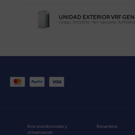
UNIDAD EXTERIOR VRF GEN
Código:
3IVG0016
-
Ref. fabricante:
AJH108G
UNIDAD EXTERIOR VRF GEN
Código:
3IVG0017
-
Ref. fabricante:
AJH126G
UNIDAD EXTERIOR VRF GEN
Código:
3IVG0018
-
Ref. fabricante:
AJH144G
UNIDAD EXTERIOR VRF GENE
Código:
3IVG6004
-
Ref. fabricante:
AJH144L
Aire acondicionado y
Recambios
climatización