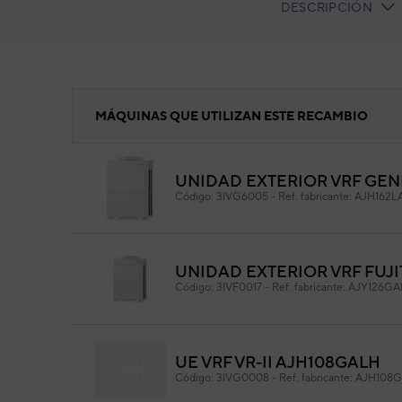
DESCRIPCIÓN
CURRENT
TAB:
PANEL IZDO. AJGA72LALH
MÁQUINAS QUE UTILIZAN ESTE RECAMBIO
UNIDAD EXTERIOR VRF GENE
PA
Código:
3IVG6005
-
Ref. fabricante:
AJH162L
Cód
Ref. 
UNIDAD EXTERIOR VRF FUJI
Código:
3IVF0017
-
Ref. fabricante:
AJY126GA
UE VRF VR-II AJH108GALH
Código:
3IVG0008
-
Ref. fabricante:
AJH108