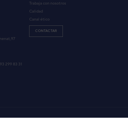
Trabaja con nosotros
Calidad
Canal ético
CONTACTAR
menat,97
 93 299 83 31
Aviso legal
Política de Privacidad
Política de Cookies
Mapa Web