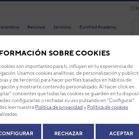
A
ecambios
Recursos
Servicios
Eurofred Academy
FORMACIÓN SOBRE COOKIES
cookies son importantes para ti, influyen en tu experiencia de
gación. Usamos cookies analíticas, de personalización y publicit
Pane
pias y de terceros) para hacer perfiles basados en hábitos de
gación y mostrarte contenido personalizado. Al hacer click en
Código
ptar" consientes que todas las cookies se guarden en tu disposi
Ref. fab
edes configurarlas o rechazar su uso pulsando en "Configurar".
+ Ver de
es leer nuestra
Política de privacidad
y
Política de cookies
alizadas.
PVP -
CONFIGURAR
RECHAZAR
ACEPTAR