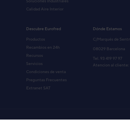
Soluciones Industriales
Calidad Aire Interior
Descubre Eurofred
Dónde Estamos
Productos
C/Marqués de Sent
Recambios en 24h
08029 Barcelona
Recursos
Tel. 93 419 97 97
Servicios
Atencion al cliente:
Condiciones de venta
Preguntas Frecuentes
Extranet SAT
Copyright© 2026 Eurofred S.A