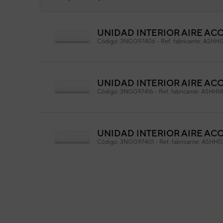
UNIDAD INTERIOR AIRE AC
Pan
Código:
3NGG97406
-
Ref. fabricante:
ASHH0
Cód
Ref. 
UNIDAD INTERIOR AIRE AC
Código:
3NGG97416
-
Ref. fabricante:
ASHH1
UNIDAD INTERIOR AIRE AC
Código:
3NGG97401
-
Ref. fabricante:
ASHH0