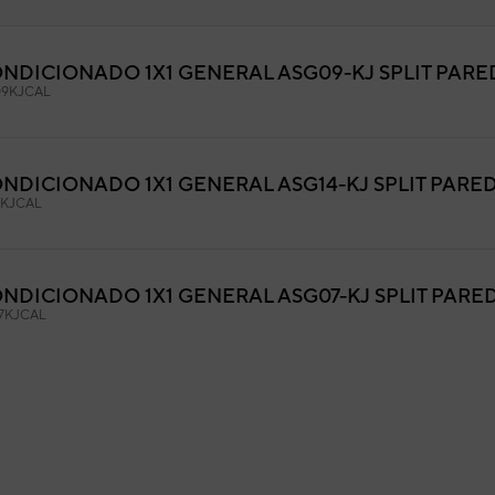
ONDICIONADO 1X1 GENERAL ASG09-KJ SPLIT PAR
el frontal
9KJCAL
9AGF13739
igo:
9333886350
fabricante:
ONDICIONADO 1X1 GENERAL ASG14-KJ SPLIT PARE
4KJCAL
ONDICIONADO 1X1 GENERAL ASG07-KJ SPLIT PARE
7KJCAL