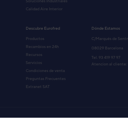
Soluciones Industriales
Calidad Aire Interior
Descubre Eurofred
Dónde Estamos
Productos
C/Marqués de Sent
Recambios en 24h
08029 Barcelona
Recursos
Tel. 93 419 97 97
Servicios
Atencion al cliente:
Condiciones de venta
Preguntas Frecuentes
Extranet SAT
Copyright© 2026 Eurofred S.A