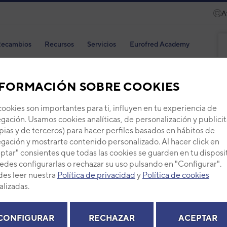
A
ecambios
Recursos
Servicios
Eurofred Academy
FORMACIÓN SOBRE COOKIES
cookies son importantes para ti, influyen en tu experiencia de
gación. Usamos cookies analíticas, de personalización y publicit
Pane
pias y de terceros) para hacer perfiles basados en hábitos de
gación y mostrarte contenido personalizado. Al hacer click en
Código
ptar" consientes que todas las cookies se guarden en tu disposi
Ref. fab
edes configurarlas o rechazar su uso pulsando en "Configurar".
+ Ver de
es leer nuestra
Política de privacidad
y
Política de cookies
alizadas.
PVP -
CONFIGURAR
RECHAZAR
ACEPTAR