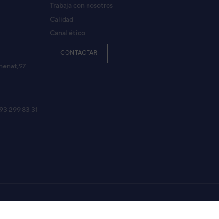
Trabaja con nosotros
Calidad
Canal ético
CONTACTAR
menat,97
 93 299 83 31
Aviso legal
Política de Privacidad
Política de Cookies
Mapa Web