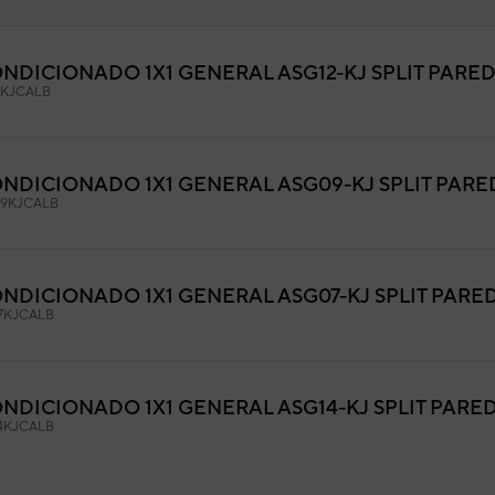
ONDICIONADO 1X1 GENERAL ASG12-KJ SPLIT PARE
el frontal completo
2KJCALB
9AGF13742
igo:
9333886411
fabricante:
ONDICIONADO 1X1 GENERAL ASG09-KJ SPLIT PAR
9KJCALB
ONDICIONADO 1X1 GENERAL ASG07-KJ SPLIT PARE
7KJCALB
ONDICIONADO 1X1 GENERAL ASG14-KJ SPLIT PARE
4KJCALB