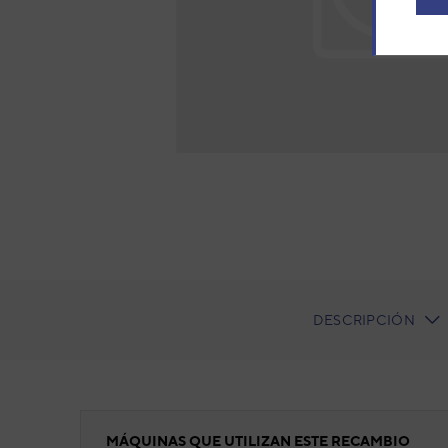
DESCRIPCIÓN
CURRENT
TAB:
Panel frontal completo
MÁQUINAS QUE UTILIZAN ESTE RECAMBIO