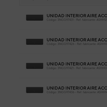
UNIDAD INTERIOR AIRE AC
Pan
Código:
3NGG97431
-
Ref. fabricante:
ASHH1
Cód
Ref. 
UNIDAD INTERIOR AIRE AC
Código:
3NGG97426
-
Ref. fabricante:
ASHH0
UNIDAD INTERIOR AIRE AC
Código:
3NGG97421
-
Ref. fabricante:
ASHH0
UNIDAD INTERIOR AIRE AC
Código:
3NGG97436
-
Ref. fabricante:
ASHH1