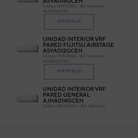
ASYA014GCEH
Código:
3IVF20020
-
Ref. fabricante:
Cód
ASYA014GCEH
Ref. 
VER DETALLE
UNIDAD INTERIOR VRF
PARED FUJITSU AIRSTAGE
ASYA012GCEH
Código:
3IVF20043
-
Ref. fabricante:
ASYA012GCEH
VER DETALLE
UNIDAD INTERIOR VRF
PARED GENERAL
AJHA014GCEH
Código:
3IVG20020
-
Ref. fabricante:
ASHA014GCEH
VER DETALLE