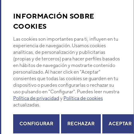
Aire acondicionado y climatización
INFORMACIÓN SOBRE
UI PARED ASYE014GCEH
Recambios
Código:
3IVF7802_10
-
Ref. fabricante:
COOKIES
ASYE014GCEH
Sobre Nosotros
Las cookies son importantes para ti, influyen en tu
VER DETALLE
experiencia de navegación. Usamos cookies
analíticas, de personalización y publicitarias
Descubre Eurofred
(propias y de terceros) para hacer perfiles basados
UI PARED EEV INTEGRADA
en hábitos de navegación y mostrarte contenido
ASYA012GCAH
Dónde Estamos
Código:
3IVF2043
-
Ref. fabricante:
personalizado. Al hacer click en "Aceptar"
ASYA012GCAH
consientes que todas las cookies se guarden en tu
dispositivo o puedes configurarlas o rechazar su
¿Buscas un servicio técnico?
VER DETALLE
uso pulsando en "Configurar". Puedes leer nuestra
Provincia
Política de privacidad
y
Política de cookies
Selecciona provincia
actualizadas.
UI PARED EEV INTEGRADA
ASYA014GCAH
Código:
3IVF2044
-
Ref. fabricante:
ASYA014GCAH
CONFIGURAR
RECHAZAR
ACEPTAR
VER DETALLE