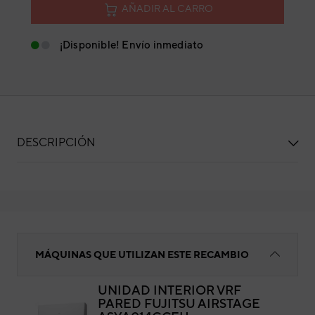
AÑADIR AL CARRO
¡Disponible! Envío inmediato
DESCRIPCIÓN
Panel frontal completo FUJITSU
MÁQUINAS QUE UTILIZAN ESTE RECAMBIO
UNIDAD INTERIOR VRF
PARED FUJITSU AIRSTAGE
Pan