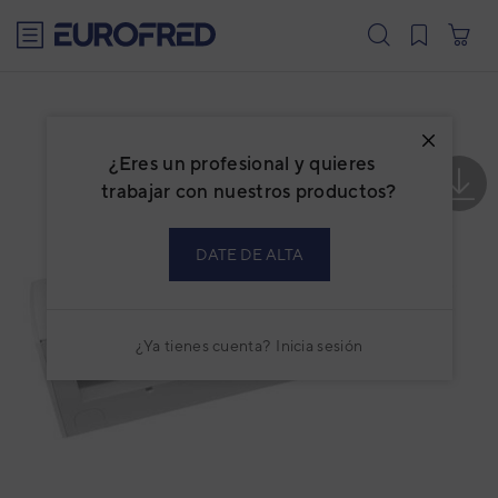
text.skipToContent
text.skipToNavigation
¿Eres un profesional y quieres
trabajar con nuestros productos?
DATE DE ALTA
¿Ya tienes cuenta?
Inicia sesión