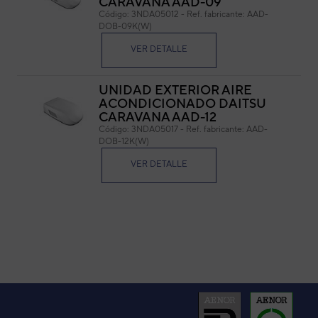
CARAVANA AAD-09
Código:
3NDA05012
-
Ref. fabricante:
AAD-
Cód
DOB-09K(W)
Ref. 
VER DETALLE
UNIDAD EXTERIOR AIRE
ACONDICIONADO DAITSU
CARAVANA AAD-12
Código:
3NDA05017
-
Ref. fabricante:
AAD-
DOB-12K(W)
VER DETALLE