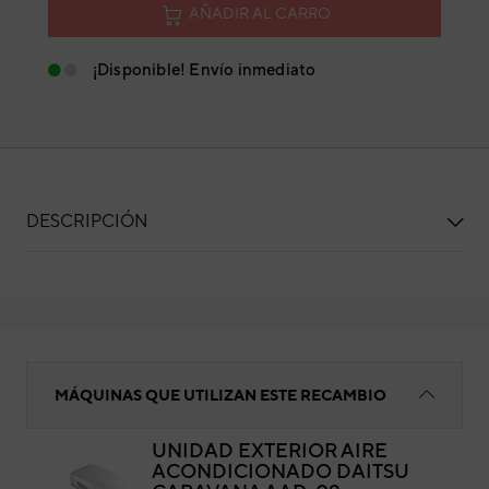
AÑADIR AL CARRO
¡Disponible! Envío inmediato
DESCRIPCIÓN
Motor ventilador
MÁQUINAS QUE UTILIZAN ESTE RECAMBIO
UNIDAD EXTERIOR AIRE
ACONDICIONADO DAITSU
Mot