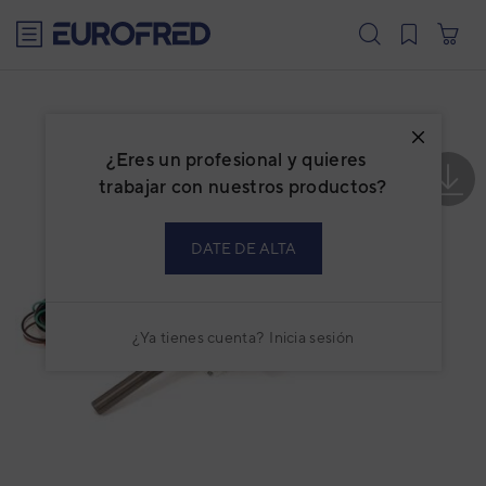
text.skipToContent
text.skipToNavigation
¿Eres un profesional y quieres
trabajar con nuestros productos?
DATE DE ALTA
¿Ya tienes cuenta?
Inicia sesión