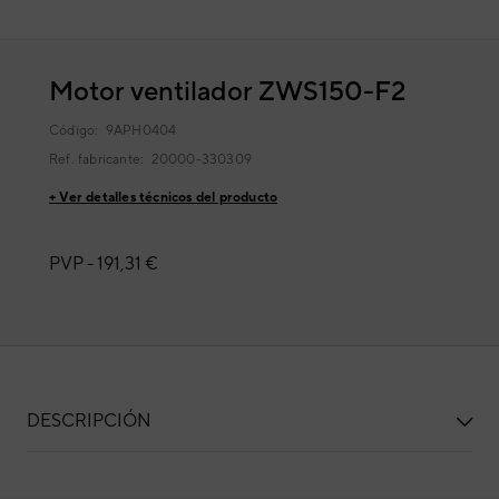
Motor ventilador ZWS150-F2
Código:
9APH0404
Ref. fabricante:
20000-330309
+ Ver detalles técnicos del producto
PVP -
191,31 €
DESCRIPCIÓN