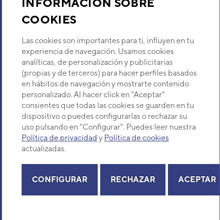
INFORMACIÓN SOBRE
COOKIES
Descubre Eurofred
Las cookies son importantes para ti, influyen en tu
Dónde Estamos
experiencia de navegación. Usamos cookies
analíticas, de personalización y publicitarias
(propias y de terceros) para hacer perfiles basados
¿Buscas un servicio técnico?
en hábitos de navegación y mostrarte contenido
Provincia
personalizado. Al hacer click en "Aceptar"
Selecciona provincia
consientes que todas las cookies se guarden en tu
dispositivo o puedes configurarlas o rechazar su
uso pulsando en "Configurar". Puedes leer nuestra
Política de privacidad
y
Política de cookies
actualizadas.
Copyright© 2026 Eurofred S.A
Aviso legal
Política de Privacidad
Política de Cookies
Mapa Web
CONFIGURAR
RECHAZAR
ACEPTAR