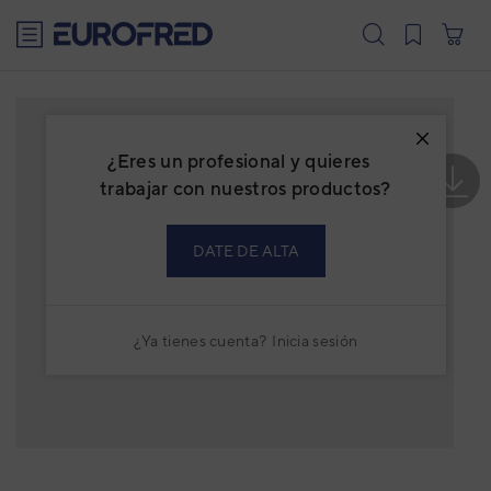
text.skipToContent
text.skipToNavigation
¿Eres un profesional y quieres
trabajar con nuestros productos?
DATE DE ALTA
¿Ya tienes cuenta?
Inicia sesión