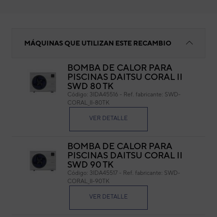
Motor ventilador ZWS150-F2
MÁQUINAS QUE UTILIZAN ESTE RECAMBIO
BOMBA DE CALOR PARA
PISCINAS DAITSU CORAL II
Mot
SWD 80 TK
Código:
3IDA45516
-
Ref. fabricante:
SWD-
Cód
CORAL_II-80TK
Ref. 
VER DETALLE
BOMBA DE CALOR PARA
PISCINAS DAITSU CORAL II
SWD 90 TK
Código:
3IDA45517
-
Ref. fabricante:
SWD-
CORAL_II-90TK
VER DETALLE