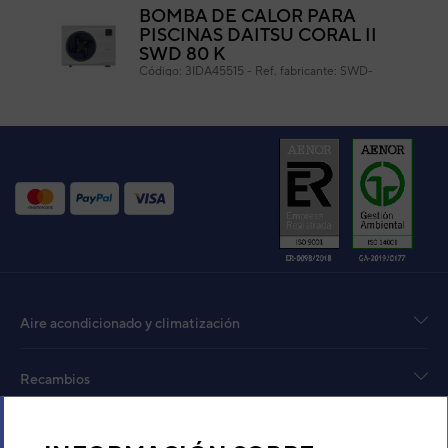
BOMBA DE CALOR PARA
PISCINAS DAITSU CORAL II
SWD 80 K
Código:
3IDA45515
-
Ref. fabricante:
SWD-
CORAL_II-80K
VER DETALLE
Aire acondicionado y climatización
Recambios
Sobre Nosotros