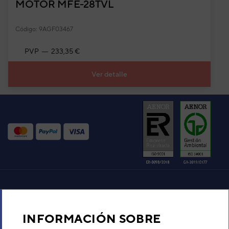
MOTOR MFE-28TVL
Código: 9AGF03467
PVP
233,35 €
Ver detalle
Aire acondicionado y climatización
INFORMACIÓN SOBRE
Recambios