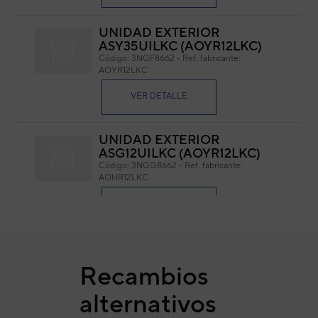
UNIDAD EXTERIOR
ASY35UILKC (AOYR12LKC)
Código:
3NGF8662
-
Ref. fabricante:
AOYR12LKC
VER DETALLE
Modelo: MFE-28TVAL 8P
Carac
UNIDAD EXTERIOR
ASG12UILKC (AOYR12LKC)
Código:
3NGG8662
-
Ref. fabricante:
AOHR12LKC
VER DETALLE
UNIDAD EXTERIOR
ASY25UILKC (AOYR09LKC)
Recambios
Código:
3NGF8657
-
Ref. fabricante:
AOYR09LKC
alternativos
VER DETALLE