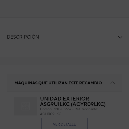
DESCRIPCIÓN
MOTOR VENTILADOR EXTERIOR MFE-28
MÁQUINAS QUE UTILIZAN ESTE RECAMBIO
UNIDAD EXTERIOR
ASG9UILKC (AOYR09LKC)
MO
Código:
3NGG8657
-
Ref. fabricante:
MF
AOHR09LKC
Cód
VER DETALLE
Ref. 