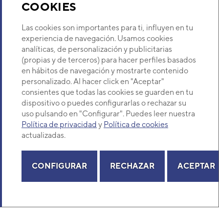
COOKIES
Sobre Nosotros
Las cookies son importantes para ti, influyen en tu
experiencia de navegación. Usamos cookies
analíticas, de personalización y publicitarias
Descubre Eurofred
(propias y de terceros) para hacer perfiles basados
en hábitos de navegación y mostrarte contenido
Dónde Estamos
personalizado. Al hacer click en "Aceptar"
consientes que todas las cookies se guarden en tu
dispositivo o puedes configurarlas o rechazar su
¿Buscas un servicio técnico?
uso pulsando en "Configurar". Puedes leer nuestra
Provincia
Política de privacidad
y
Política de cookies
Selecciona provincia
actualizadas.
CONFIGURAR
RECHAZAR
ACEPTAR
Copyright© 2026 Eurofred S.A
Aviso legal
Política de Privacidad
Política de Cookies
Mapa Web