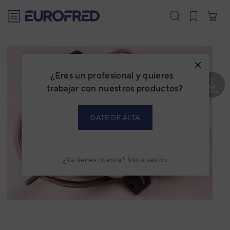
text.skipToContent
text.skipToNavigation
¿Eres un profesional y quieres
trabajar con nuestros productos?
DATE DE ALTA
¿Ya tienes cuenta?
Inicia sesión