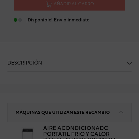
AÑADIR AL CARRO
¡Disponible! Envío inmediato
DESCRIPCIÓN
Lama 2
MÁQUINAS QUE UTILIZAN ESTE RECAMBIO
AIRE ACONDICIONADO
PORTÁTIL FRIO Y CALOR
Lam