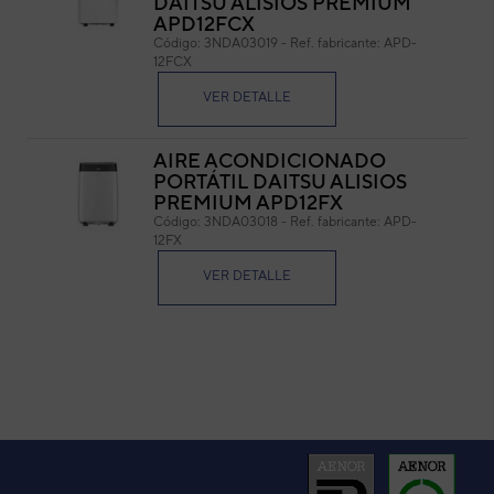
DAITSU ALISIOS PREMIUM
APD12FCX
Cód
Código:
3NDA03019
-
Ref. fabricante:
APD-
Ref. 
12FCX
VER DETALLE
AIRE ACONDICIONADO
PORTÁTIL DAITSU ALISIOS
PREMIUM APD12FX
Código:
3NDA03018
-
Ref. fabricante:
APD-
12FX
VER DETALLE