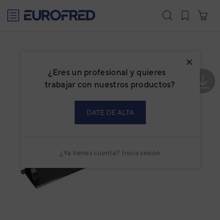
text.skipToContent
text.skipToNavigation
¿Eres un profesional y quieres
trabajar con nuestros productos?
DATE DE ALTA
¿Ya tienes cuenta?
Inicia sesión