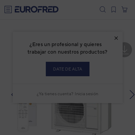
text.skipToContent
text.skipToNavigation
¿Eres un profesional y quieres
trabajar con nuestros productos?
DATE DE ALTA
¿Ya tienes cuenta?
Inicia sesión
prev