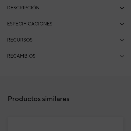
DESCRIPCIÓN
ESPECIFICACIONES
RECURSOS
RECAMBIOS
Aire acondicionado multisplit 2x1 Fujitsu 
Productos similares
con Wi-Fi incluido
Air