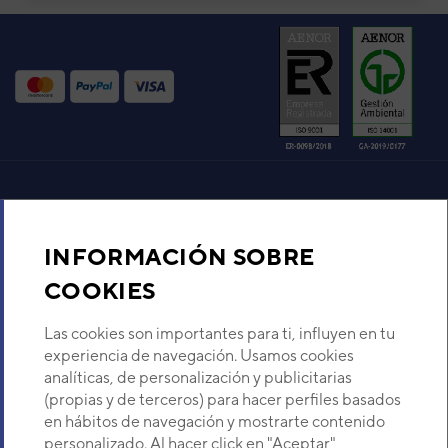
estad
Fujitsu ha sido siempre sinónimo de confortabilidad y
permi
silenciosidad y con la gama KN lo sigue demostrando
gracias a su amplia rejilla y nueva configuración,
Todas
mediante la cual se podrá disfrutar de una agradable
de u
sensación de frescura que se extiende suavemente hasta
elega
los pies, todo ello con un bajo nivel sonoro.
atrac
La confortabilidad de estos modelos de pared también
viene dada por la presencia de funcionalidades
prácticas que ayudan a aumentar la comodidad, como
Aire acondicionado y climatización
Funcionalidades y características
INFORMACIÓN SOBRE
Recambios
COOKIES
Sobre Nosotros
Las cookies son importantes para ti, influyen en tu
experiencia de navegación. Usamos cookies
analíticas, de personalización y publicitarias
Descubre Eurofred
(propias y de terceros) para hacer perfiles basados
en hábitos de navegación y mostrarte contenido
Dónde Estamos
personalizado. Al hacer click en "Aceptar"