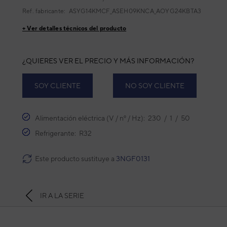
Ref. fabricante:
ASYG14KMCF_ASEH09KNCA_AOYG24KBTA3
+ Ver detalles técnicos del producto
¿QUIERES VER EL PRECIO Y MÁS INFORMACIÓN?
SOY CLIENTE
NO SOY CLIENTE
Alimentación eléctrica (V / nº / Hz): 230 / 1 / 50
Refrigerante: R32
Este producto sustituye a
3NGF0131
IR A LA SERIE