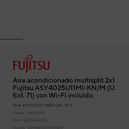
Aire acondicionado multisplit 2x1
Fujitsu ASY4025U11MI-KN/M (U.
Ext. 71) con Wi-Fi incluido
Serie
MULTISPLIT PARED KN - KITS
Código:
3NGF0148
EAN: 8432884634767
Modelo:
ASY4025U11MI KN/M